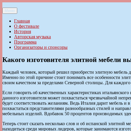
Перейти
к
Меню
Ильменский фестиваль авторской песни
содержимому
Главная
О фестивале
История
Авторская музыка
Программа
Организаторы и спонсоры
Какого изготовителя элитной мебели в
Каждый человек, который решил приобрести элитную мебель дл
Именно по этой причине стоит понимать все особенности элит
своим качеством за пределами Северной столицы. Для каждого 
Если говорить об качественных характеристиках итальянского 
данного изготовителя может похвастаться чрезвычайной непре
будет соответствовать желаниям. Ведь Италия дарит мебель и в
похвастаться представителями разнообразных стилей и направл
мебельных изделий. Вдобавок 50 процентов производимых здесь
Теперь стоит сказать несколько слов и об испанской элитной 
находиться среди мировых лидеров, которые занимаются изгото