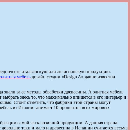
предпочесть итальянскую или же испанскую продукцию.
элитная мебель
дизайн студии «Design A» давно известна
а знали за ее методы обработки древесины. А элитная мебель
выбрать здесь то, что максимально впишется в его интерьер и
скошью. Стоит отметить, что фабрики этой страны могут
мебель из Италии занимает 10 процентов всех мировых
м образцом самой эксклюзивной продукции. А данная страна
 довольно таки и мало и древесина в Испании считается весьма