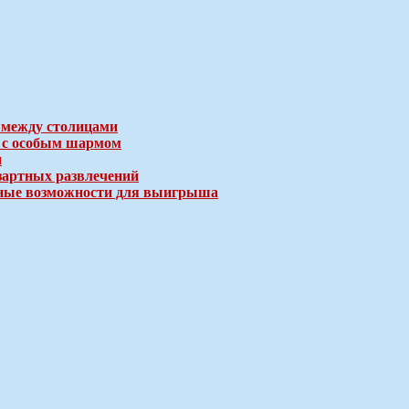
 между столицами
е с особым шармом
и
зартных развлечений
ичные возможности для выигрыша