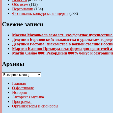
Обо всем
(112)
Персоналии
(134)
Фестивали, конкурсы, концерты
(233)
Свежие записи
Москва Махачкала самолет: комфортное путешествие
Девушки Березовский: знакомства в уральском город
Девушки Ростова: знакомства в южной столице Росси
Мартин Казино: Премиум-платформа для ценителей а
Martin Casino 800: Рекордный 800% бонус и безгран
Архивы
Архивы
Главная
О фестивале
История
Авторская музыка
Программа
Организаторы и спонсоры