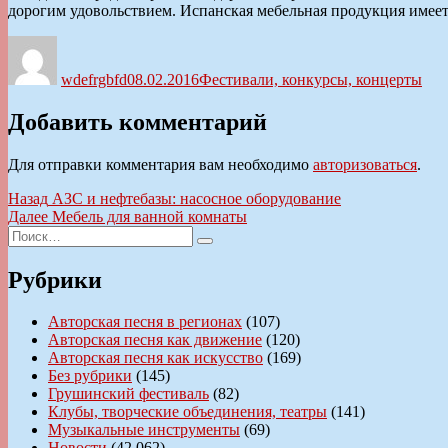
дорогим удовольствием. Испанская мебельная продукция имеет
Автор
Опубликовано
Рубрики
wdefrgbfd
08.02.2016
Фестивали, конкурсы, концерты
Добавить комментарий
Для отправки комментария вам необходимо
авторизоваться
.
Навигация
Предыдущая
Назад
АЗС и нефтебазы: насосное оборудование
запись:
Следующая
Далее
Мебель для ванной комнаты
по
Искать:
запись:
Поиск
записям
Рубрики
Авторская песня в регионах
(107)
Авторская песня как движение
(120)
Авторская песня как искусство
(169)
Без рубрики
(145)
Грушинский фестиваль
(82)
Клубы, творческие объединения, театры
(141)
Музыкальные инструменты
(69)
Новости
(42 062)