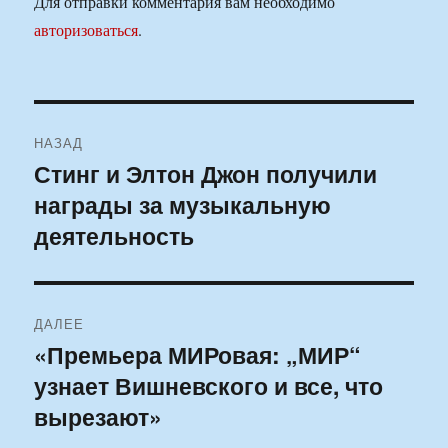
Для отправки комментария вам необходимо
авторизоваться
.
Навигация
НАЗАД
по
Стинг и Элтон Джон получили
Предыдущая
награды за музыкальную
запись:
записям
деятельность
ДАЛЕЕ
«Премьера МИРовая: „МИР“
Следующая
узнает Вишневского и все, что
запись:
вырезают»