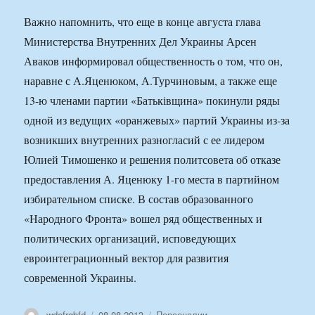
Важно напомнить, что еще в конце августа глава
Министерства Внутренних Дел Украины Арсен
Аваков информировал общественность о том, что он,
наравне с А.Яценюком, А.Турчиновым, а также еще
13-ю членами партии «Батьківщина» покинули ряды
одной из ведущих «оранжевых» партий Украины из-за
возникших внутренних разногласий с ее лидером
Юлией Тимошенко и решения политсовета об отказе
предоставления А. Яценюку 1-го места в партийном
избирательном списке. В состав образованного
«Народного Фронта» вошел ряд общественных и
политических организаций, исповедующих
евроинтеграционный вектор для развития
современной Украины.
Автор
Опубликовано
Рубрики
wdefrgbfd
08.08.2013
Персоналии