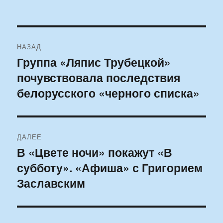
Навигация
НАЗАД
по
Группа «Ляпис Трубецкой»
Предыдущая
почувствовала последствия
запись:
записям
белорусского «черного списка»
ДАЛЕЕ
В «Цвете ночи» покажут «В
Следующая
субботу». «Афиша» с Григорием
запись:
Заславским