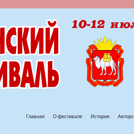
ской песни
Главная
О фестивале
История
Авторс