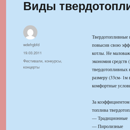
Виды твердотопл
Твердотопливные к
Автор
wdefrgbfd
повысив свою эфф
Опубликовано
19.03.2011
котлы. Не маловаж
Рубрики
Фестивали, конкурсы,
экономия средств (
концерты
твердотопливных к
размеру (33см- 1м 
комфортные услов
За коэффициентом 
топлива твердотоп
— Традиционные
— Пиролизные