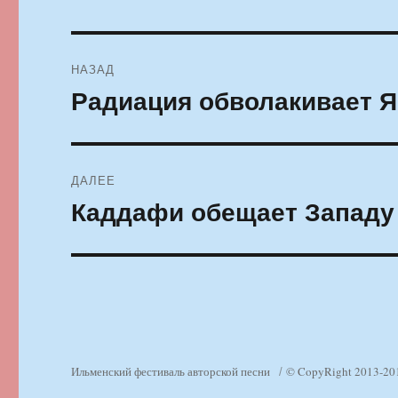
Навигация
НАЗАД
по
Радиация обволакивает 
Предыдущая
запись:
записям
ДАЛЕЕ
Каддафи обещает Западу
Следующая
запись:
Ильменский фестиваль авторской песни
© CopyRight 2013-20