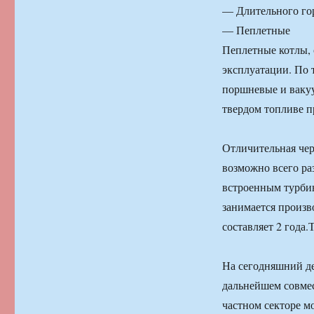
— Длительного го
— Пеплетные
Пеплетные котлы, 
эксплуатации. По 
поршневые и вакуу
твердом топливе пр
Отличительная чер
возможно всего раз
встроенным турбин
занимается произв
составляет 2 года
На сегодняшний де
дальнейшем совмес
частном секторе м