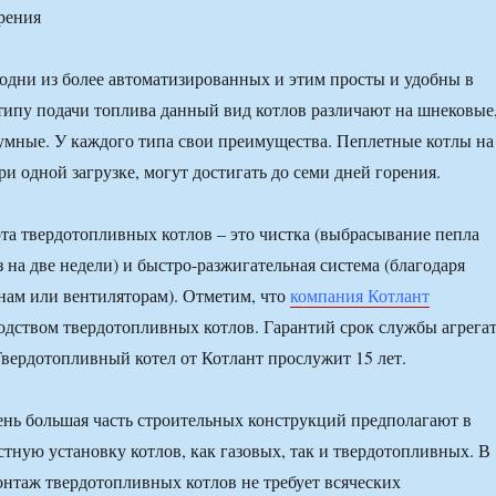
рения
одни из более автоматизированных и этим просты и удобны в
типу подачи топлива данный вид котлов различают на шнековые
мные. У каждого типа свои преимущества. Пеплетные котлы на
и одной загрузке, могут достигать до семи дней горения.
та твердотопливных котлов – это чистка (выбрасывание пепла
 на две недели) и быстро-разжигательная система (благодаря
ам или вентиляторам). Отметим, что
компания Котлант
одством твердотопливных котлов. Гарантий срок службы агрега
.Твердотопливный котел от Котлант прослужит 15 лет.
нь большая часть строительных конструкций предполагают в
тную установку котлов, как газовых, так и твердотопливных. В
онтаж твердотопливных котлов не требует всяческих