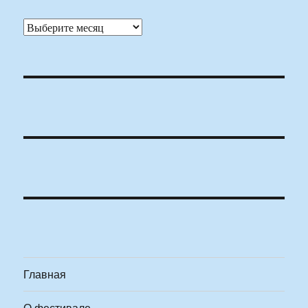
Архивы
Главная
О фестивале