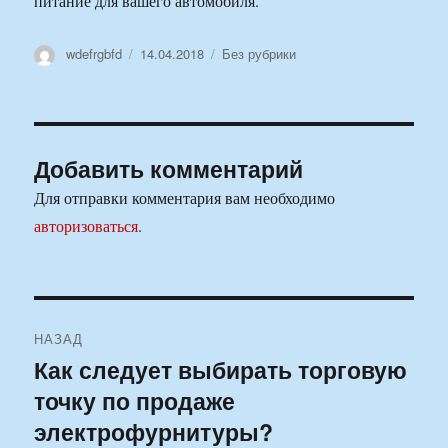
питание для вашего автомобиля.
Автор
Опубликовано
Рубрики
wdefrgbfd
14.04.2018
Без рубрики
Добавить комментарий
Для отправки комментария вам необходимо
авторизоваться
.
Навигация
НАЗАД
по
Как следует выбирать торговую
Предыдущая
точку по продаже
запись:
записям
электрофурнитуры?