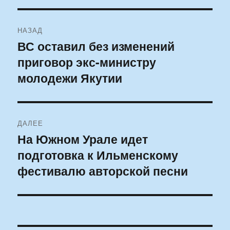
Навигация
НАЗАД
по
ВС оставил без изменений
Предыдущая
приговор экс-министру
запись:
записям
молодежи Якутии
ДАЛЕЕ
На Южном Урале идет
Следующая
подготовка к Ильменскому
запись:
фестивалю авторской песни