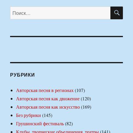
ПО
Искать:
РУБРИКИ
Авторская песня в регионах
(107)
Авторская песня как движение
(120)
Авторская песня как искусство
(169)
Без рубрики
(145)
Грушинский фестиваль
(82)
Клубы, творческие объединения, театры
(141)