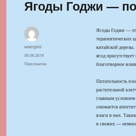
Ягоды Годжи — по
Ягоды Годжи — это
терапевтических ц
Автор
wdefrgbfd
китайской дерезы, 
Опубликовано
09.06.2019
ягод присутствует
Рубрики
Персоналии
благотворное влия
Питательность пло
растительной клет
главным условием 
снижается аппетит
влаги в них. Таки
в свежих — немно