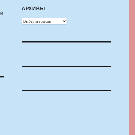
АРХИВЫ
же
Архивы