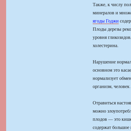
Также, к числу по
минералов и множе
ягоды Годжи
содер
Плоды дерезы реком
уровня гликозидов,
холестерина.
Нарушение нормаль
основном это каса
нормализует обмен
организм, человек 
Отравиться настоя
можно злоупотребл
плодов — это кише
содержат большое 