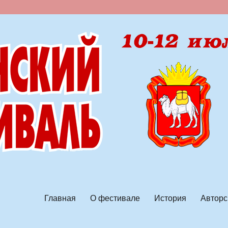
ской песни
Главная
О фестивале
История
Авторс