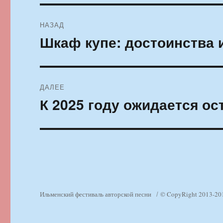
Навигация
НАЗАД
по
Шкаф купе: достоинства 
Предыдущая
запись:
записям
ДАЛЕЕ
К 2025 году ожидается о
Следующая
запись:
Ильменский фестиваль авторской песни
© CopyRight 2013-20