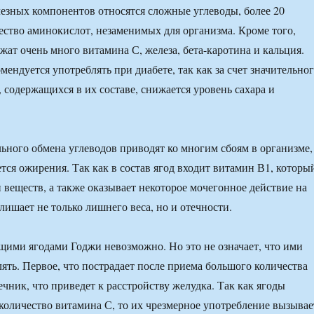
лезных компонентов относятся сложные углеводы, более 20
ство аминокислот, незаменимых для организма. Кроме того,
жат очень много витамина С, железа, бета-каротина и кальция.
ендуется употреблять при диабете, так как за счет значительно
 содержащихся в их составе, снижается уровень сахара и
ного обмена углеводов приводят ко многим сбоям в организме,
ется ожирения. Так как в состав ягод входит витамин В1, которы
 веществ, а также оказывает некоторое мочегонное действие на
лишает не только лишнего веса, но и отечности.
щими ягодами Годжи невозможно. Но это не означает, что ими
ять. Первое, что пострадает после приема большого количества
чник, что приведет к расстройству желудка. Так как ягоды
количество витамина С, то их чрезмерное употребление вызывае