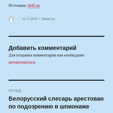
Источник:
delfi.ua
Автор
Опубликовано
Рубрики
14.11.2012
Новости
Добавить комментарий
Для отправки комментария вам необходимо
авторизоваться
.
Навигация
НАЗАД
по
Белорусский слесарь арестован
Предыдущая
по подозрению в шпионаже
запись:
записям