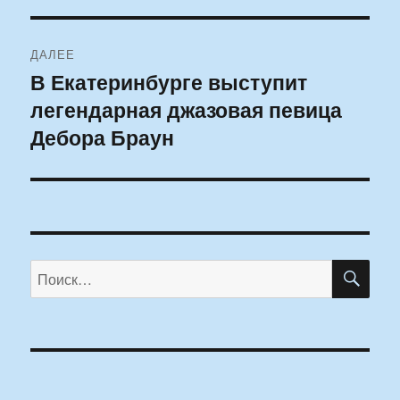
ДАЛЕЕ
В Екатеринбурге выступит
Следующая
легендарная джазовая певица
запись:
Дебора Браун
ПО
Искать: