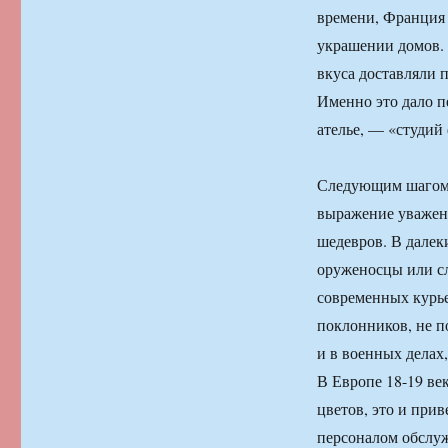
времени, Франция
украшении домов. 
вкуса доставляли 
Именно это дало п
ателье, — «студий
Следующим шагом в
выражение уважени
шедевров. В далек
оруженосцы или сл
современных курье
поклонников, не п
и в военных делах,
В Европе 18-19 ве
цветов, это и при
персоналом обслужи