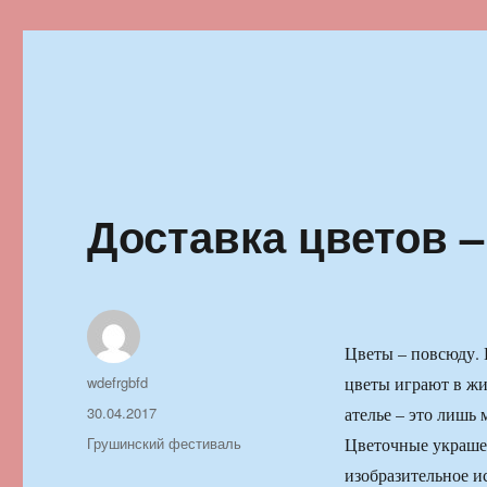
Ильменский фестиваль автор
Доставка цветов 
Цветы – повсюду. 
Автор
wdefrgbfd
цветы играют в жи
Опубликовано
30.04.2017
ателье – это лишь 
Рубрики
Грушинский фестиваль
Цветочные украшен
изобразительное ис