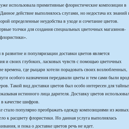
 уже использовала примитивные флористические композиции в
Данное действие выполнялось слугами, но недостача их знаний 
порой определенные неудобства в уходе и сочетание цветов.
ервые толчки для создания специальных цветочных магазинов-
 флористики».
 развитие и популяризации доставки цветов является
я и своих глубоких, ласковых чувств с помощью цветочных
ие времена, где рыцари хотели порадовать своих возлюбленных,
уги особого назначения передавали цветы и тем сами были вро
ров. Такой вид доставки цветов был особо интересен для тайны
оказывая истинного лица дарителя. Доставку цветов использова
 в качестве шифров.
ке стало популярно преображать одежду композициями из живых
вело к расцвету флористики. Но данная услуга выполнялась
вания, и пока о доставке цветов речь не идет.