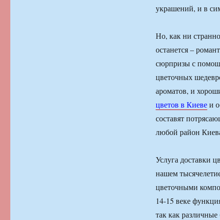
украшений, и в си
Но, как ни странно
останется – романт
сюрпризы с помощь
цветочных шедевр
ароматов, и хорош
цветов в Киеве
и о
составят потрясаю
любой район Киев
Услуга доставки цв
нашем тысячелетие
цветочными компо
14-15 веке функци
так как различные