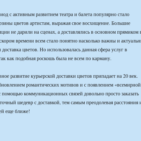
риод с активным развитием театра и балета популярно стало
рзины цветов артистам, выражая свое восхищение. Большие
ции не дарили на сценах, а доставлялись в основном прямиком 
 скором времени всем стало понятно насколько важны и актуаль
 доставка цветов. Но использовалась данная сфера услуг в
так как подобная роскошь была не всем по карману.
вное развитие курьерской доставки цветов припадает на 20 век.
обновлением романтических мотивов и с появлением «всемирной
с помощью коммуникационных связей довольно просто заказать
очный шедевр с доставкой, тем самым преодолевая расстояния 
ей еще ближе!