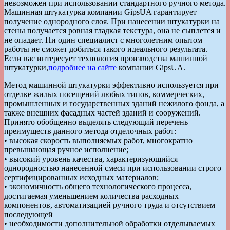
невозможен при использовании стандартного ручного метода.
Машинная штукатурка компании GipsUA гарантирует
получение однородного слоя. При нанесении штукатурки на
стены получается ровная гладкая текстура, она не сыплется и
не опадает. Ни один специалист с многолетним опытом
работы не сможет добиться такого идеального результата.
Если вас интересует технология производства машинной
штукатурки,
подробнее на сайте
компании GipsUA.
Метод машинной штукатурки эффективно используется при
отделке жилых посещений любых типов, коммерческих,
промышленных и государственных зданий нежилого фонда, а
также внешних фасадных частей зданий и сооружений.
Принято обобщенно выделять следующий перечень
преимуществ данного метода отделочных работ:
• высокая скорость выполняемых работ, многократно
превышающая ручное исполнение;
• высокий уровень качества, характеризующийся
однородностью нанесенной смеси при использовании строго
сертифицированных исходных материалов;
• экономичность общего технологического процесса,
достигаемая уменьшением количества расходных
компонентов, автоматизацией ручного труда и отсутствием
последующей
• необходимости дополнительной обработки отделываемых