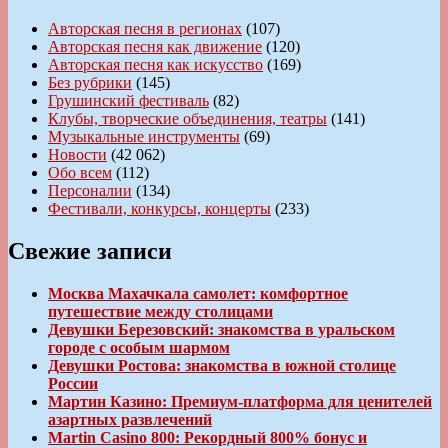
Авторская песня в регионах
(107)
Авторская песня как движение
(120)
Авторская песня как искусство
(169)
Без рубрики
(145)
Грушинский фестиваль
(82)
Клубы, творческие объединения, театры
(141)
Музыкальные инструменты
(69)
Новости
(42 062)
Обо всем
(112)
Персоналии
(134)
Фестивали, конкурсы, концерты
(233)
Свежие записи
Москва Махачкала самолет: комфортное
путешествие между столицами
Девушки Березовский: знакомства в уральском
городе с особым шармом
Девушки Ростова: знакомства в южной столице
России
Мартин Казино: Премиум-платформа для ценителей
азартных развлечений
Martin Casino 800: Рекордный 800% бонус и