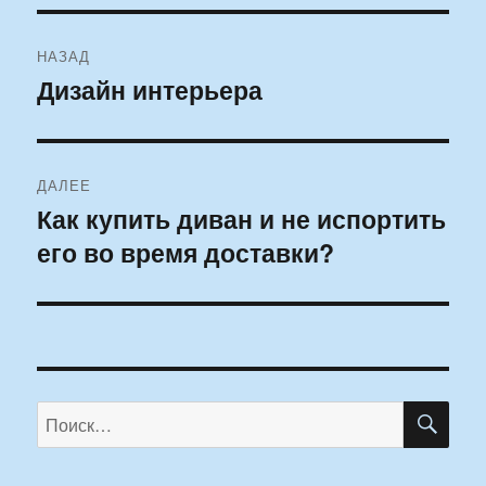
Навигация
НАЗАД
по
Дизайн интерьера
Предыдущая
запись:
записям
ДАЛЕЕ
Как купить диван и не испортить
Следующая
его во время доставки?
запись:
ПО
Искать: