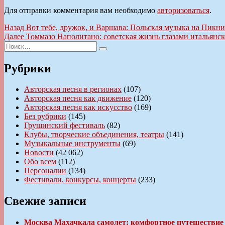
Для отправки комментария вам необходимо
авторизоваться
.
Навигация
Предыдущая
Назад
Вот тебе, дружок, и Варшава: Польская музыка на Пикни
запись:
Следующая
Далее
Томмазо Наполитано: советская жизнь глазами итальянск
по
Искать:
запись:
Поиск
записям
Рубрики
Авторская песня в регионах
(107)
Авторская песня как движение
(120)
Авторская песня как искусство
(169)
Без рубрики
(145)
Грушинский фестиваль
(82)
Клубы, творческие объединения, театры
(141)
Музыкальные инструменты
(69)
Новости
(42 062)
Обо всем
(112)
Персоналии
(134)
Фестивали, конкурсы, концерты
(233)
Свежие записи
Москва Махачкала самолет: комфортное путешествие