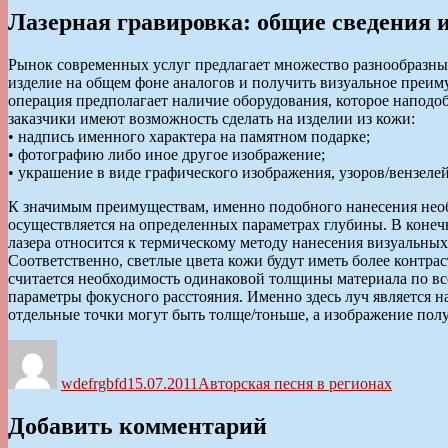
Лазерная гравировка: общие сведения
Рынок современных услуг предлагает множество разнообразны
изделие на общем фоне аналогов и получить визуальное преиму
операция предполагает наличие оборудования, которое наподо
заказчики имеют возможность сделать на изделии из кожи:
• надпись именного характера на памятном подарке;
• фотографию либо иное другое изображение;
• украшение в виде графического изображения, узоров/вензеле
К значимым преимуществам, именно подобного нанесения необх
осуществляется на определенных параметрах глубины. В конечно
лазера относится к термическому методу нанесения визуальных
Соответственно, светлые цвета кожи будут иметь более контра
считается необходимость одинаковой толщины материала по вс
параметры фокусного расстояния. Именно здесь луч является н
отдельные точки могут быть толще/тоньше, а изображение пол
Автор
Опубликовано
Рубрики
wdefrgbfd
15.07.2011
Авторская песня в регионах
Добавить комментарий