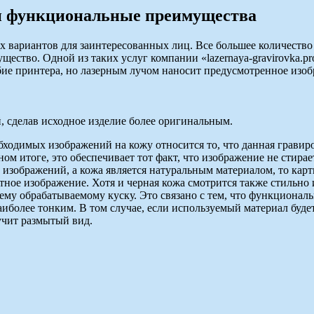
 и функциональные преимущества
х вариантов для заинтересованных лиц. Все большее количеств
щество. Одной из таких услуг компании «lazernaya-gravirovka.p
бие принтера, но лазерным лучом наносит предусмотренное изо
й, сделав исходное изделие более оригинальным.
одимых изображений на кожу относится то, что данная гравиро
м итоге, это обеспечивает тот факт, что изображение не стирае
 изображений, а кожа является натуральным материалом, то кар
стное изображение. Хотя и черная кожа смотрится также стильн
ему обрабатываемому куску. Это связано с тем, что функционал
аиболее тонким. В том случае, если используемый материал буд
учит размытый вид.