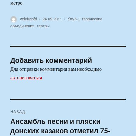
метро.
Автор
Опубликовано
Рубрики
wdefrgbfd
24.09.2011
Клубы, творческие
объединения, театры
Добавить комментарий
Для отправки комментария вам необходимо
авторизоваться
.
Навигация
НАЗАД
по
Ансамбль песни и пляски
Предыдущая
донских казаков отметил 75-
запись:
записям