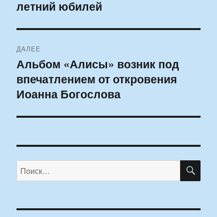
летний юбилей
ДАЛЕЕ
Альбом «Алисы» возник под
Следующая
впечатлением от откровения
запись:
Иоанна Богослова
ПО
Искать: