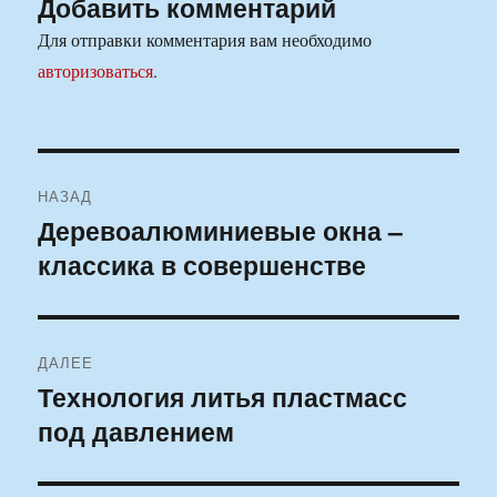
Добавить комментарий
Для отправки комментария вам необходимо
авторизоваться
.
Навигация
НАЗАД
по
Деревоалюминиевые окна –
Предыдущая
классика в совершенстве
запись:
записям
ДАЛЕЕ
Технология литья пластмасс
Следующая
под давлением
запись: