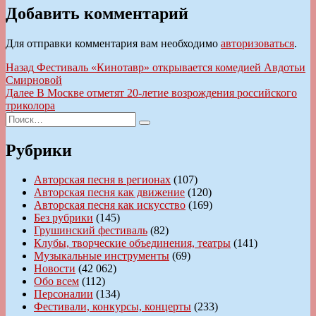
Добавить комментарий
Для отправки комментария вам необходимо
авторизоваться
.
Навигация
Предыдущая
Назад
Фестиваль «Кинотавр» открывается комедией Авдотьи
запись:
Смирновой
по
Следующая
Далее
В Москве отметят 20-летие возрождения российского
записям
запись:
триколора
Искать:
Поиск
Рубрики
Авторская песня в регионах
(107)
Авторская песня как движение
(120)
Авторская песня как искусство
(169)
Без рубрики
(145)
Грушинский фестиваль
(82)
Клубы, творческие объединения, театры
(141)
Музыкальные инструменты
(69)
Новости
(42 062)
Обо всем
(112)
Персоналии
(134)
Фестивали, конкурсы, концерты
(233)