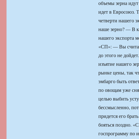
объемы зерна идут
идет в Евросоюз. 
четверти нашего э
наше зерно? — В к
нашего экспорта м
«СП»: — Вы считае
до этого не дойдет
изъятие нашего зе
рынке цены, так ч
эмбарго быть отве
по овощам уже сня
целью выбить усту
бессмысленно, пот
придется его брать
бояться поздно. «
госпрограмму по и