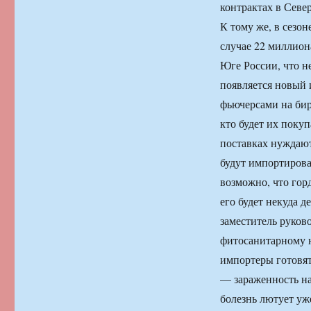
контрактах в Сев
К тому же, в сезо
случае 22 миллион
Юге России, что не
появляется новый 
фьючерсами на би
кто будет их покуп
поставках нуждаю
будут импортирова
возможно, что гор
его будет некуда д
заместитель руков
фитосанитарному н
импортеры готовят
— зараженность н
болезнь лютует уж