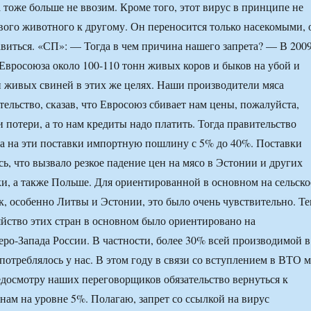
 тоже больше не ввозим. Кроме того, этот вирус в принципе не
вого животного к другому. Он переносится только насекомыми, 
авиться. «СП»: — Тогда в чем причина нашего запрета? — В 200
 Евросоюза около 100-110 тонн живых коров и быков на убой и
 живых свиней в этих же целях. Наши производители мяса
тельство, сказав, что Евросоюз сбивает нам цены, пожалуйста,
 потери, а то нам кредиты надо платить. Тогда правительство
да на эти поставки импортную пошлину с 5% до 40%. Поставки
ь, что вызвало резкое падение цен на мясо в Эстонии и других
и, а также Польше. Для ориентированной в основном на сельско
к, особенно Литвы и Эстонии, это было очень чувствительно. Т
зяйство этих стран в основном было ориентировано на
ро-Запада России. В частности, более 30% всей производимой в
отреблялось у нас. В этом году в связи со вступлением в ВТО 
недосмотру наших переговорщиков обязательство вернуться к
м на уровне 5%. Полагаю, запрет со ссылкой на вирус