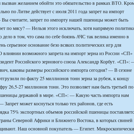
вызван желанием обойти это обязательство в рамках ВТО. Кро
ально по Литве действует с июля 2011 года запрет на импорт
 Вы считаете, запрет по импорту нашей пшеницы может быть
прет по мясу? — Нельзя этого исключать, хотя напрямую политик
о дело в том, что сама по себе боязнь АЧС так велика именно в
ень серьезное основание безо всяких политических игр для
 О влиянии возможного запрета на импорт зерна из России «СП»
езидент Российского зернового союза Александр Корбут. «СП»: 
ич, каковы размеры российского импорта сегодня? — В сезоне
отгрузили по факту 25 миллионов тонн зерна за рубеж, к концу
фру 26,5-27 миллионов тонн. Это позволяет нам быть третьей по
пшеницы державой в мире. «СП»: — Какую часть импорта нам
 Запрет может коснуться только тех районов, где есть
рядка 75% экспортных объемов российской пшеницы поставляет
траны Северной Африки и Ближнего Востока, в которых свиней 
щивают. Наш основной покупатель — Египет. Микроскопическ