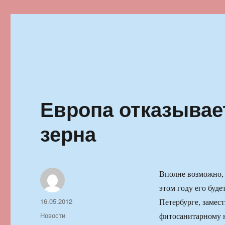
Ильменский фестиваль автор
Европа отказывае
зерна
Вполне возможно, 
этом году его буде
Автор
Опубликовано
16.05.2012
Петербурге, замес
Рубрики
Новости
фитосанитарному н