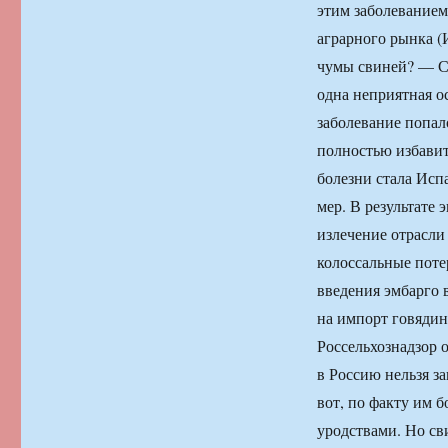
этим заболеванием
аграрного рынка 
чумы свиней? — Са
одна неприятная о
заболевание попал
полностью избавит
болезни стала Исп
мер. В результате
излечение отрасли
колоссальные поте
введения эмбарго 
на импорт говядин
Россельхознадзор 
в Россию нельзя з
вот, по факту им 
уродствами. Но св