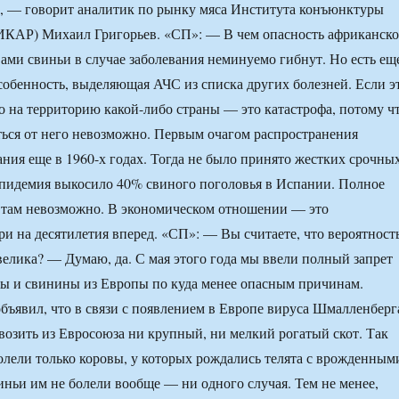
, — говорит аналитик по рынку мяса Института конъюнктуры
(ИКАР) Михаил Григорьев. «СП»: — В чем опасность африканск
ми свиньи в случае заболевания неминуемо гибнут. Но есть ещ
собенность, выделяющая АЧС из списка других болезней. Если э
о на территорию какой-либо страны — это катастрофа, потому ч
ься от него невозможно. Первым очагом распространения
ания еще в 1960-х годах. Тогда не было принято жестких срочны
 эпидемия выкосило 40% свиного поголовья в Испании. Полное
 там невозможно. В экономическом отношении — это
ри на десятилетия вперед. «СП»: — Вы считаете, что вероятност
велика? — Думаю, да. С мая этого года мы ввели полный запрет
ы и свинины из Европы по куда менее опасным причинам.
объявил, что в связи с появлением в Европе вируса Шмалленберг
авозить из Евросоюза ни крупный, ни мелкий рогатый скот. Так
болели только коровы, у которых рождались телята с врожденным
иньи им не болели вообще — ни одного случая. Тем не менее,