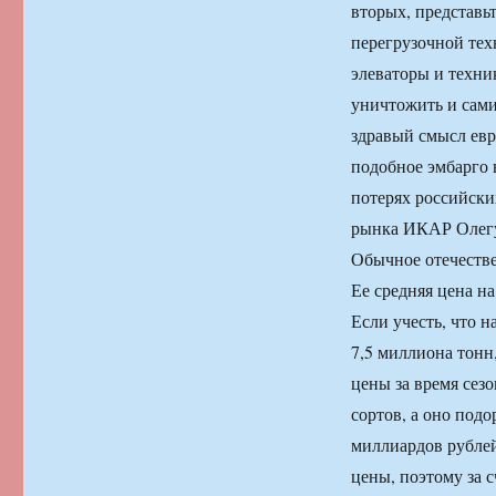
вторых, представь
перегрузочной тех
элеваторы и техни
уничтожить и самим
здравый смысл евр
подобное эмбарго 
потерях российски
рынка ИКАР Олегу
Обычное отечестве
Ее средняя цена н
Если учесть, что н
7,5 миллиона тонн,
цены за время сез
сортов, а оно под
миллиардов рубле
цены, поэтому за 