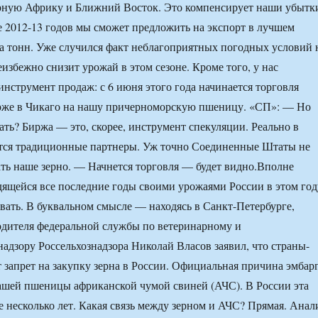
ерную Африку и Ближний Восток. Это компенсирует наши убытк
не 2012-13 годов мы сможет предложить на экспорт в лучшем
а тонн. Уже случился факт неблагоприятных погодных условий 
избежно снизит урожай в этом сезоне. Кроме того, у нас
инструмент продаж: с 6 июня этого года начинается торговля
рже в Чикаго на нашу причерноморскую пшеницу. «СП»: — Но
ать? Биржа — это, скорее, инструмент спекуляции. Реально в
тся традиционные партнеры. Уж точно Соединенные Штаты не
ть наше зерно. — Начнется торговля — будет видно.
Вполне
дящейся все последние годы своими урожаями России в этом год
евать. В буквальном смысле — находясь в Санкт-Петербурге,
одителя федеральной службы по ветеринарному и
адзору Россельхознадзора Николай Власов заявил, что страны-
 запрет на закупку зерна в России. Официальная причина эмбар
ашей пшеницы африканской чумой свиней (АЧС). В России эта
е несколько лет. Какая связь между зерном и АЧС? Прямая. Анал