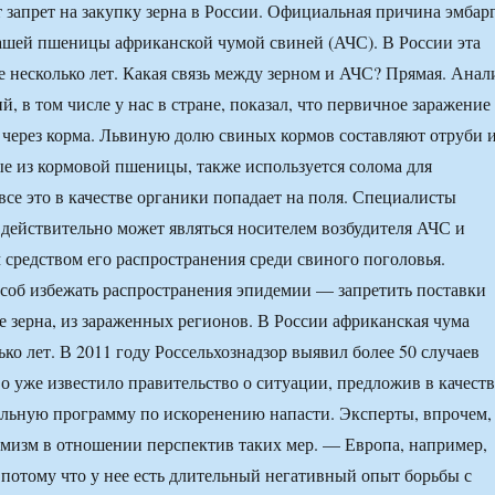
 запрет на закупку зерна в России. Официальная причина эмбар
ашей пшеницы африканской чумой свиней (АЧС). В России эта
е несколько лет. Какая связь между зерном и АЧС? Прямая. Анал
й, в том числе у нас в стране, показал, что первичное заражение
 через корма. Львиную долю свиных кормов составляют отруби 
е из кормовой пшеницы, также используется солома для
все это в качестве органики попадает на поля. Специалисты
действительно может являться носителем возбудителя АЧС и
 средством его распространения среди свиного поголовья.
соб избежать распространения эпидемии — запретить поставки
ле зерна, из зараженных регионов. В России африканская чума
ко лет. В 2011 году Россельхознадзор выявил более 50 случаев
о уже известило правительство о ситуации, предложив в качеств
льную программу по искоренению напасти. Эксперты, впрочем,
мизм в отношении перспектив таких мер. — Европа, например,
 потому что у нее есть длительный негативный опыт борьбы с