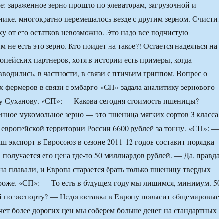
те: зараженное зерно прошло по элеваторам, загрузочной и
нике, многократно перемешалось везде с другим зерном. Очисти
ку от его остатков невозможно. Это надо все подчистую
 не есть это зерно. Кто пойдет на такое?! Остается надеяться на
опейских партнеров, хотя в истории есть примеры, когда
вводились, в частности, в связи с птичьим гриппом. Вопрос о
х фермеров в связи с эмбарго «СП» задала аналитику зернового
 Суханову. «СП»: — Какова сегодня стоимость пшеницы? —
нное мукомольное зерно — это пшеница мягких сортов 3 класса
а европейской территории России 6600 рублей за тонну. «СП»: —
аш экспорт в Евросоюз в сезоне 2011-12 годов составит порядка
 получается его цена где-то 50 миллиардов рублей. — Да, правд
она плавали, и Европа старается брать только пшеницу твердых
ороже. «СП»: — То есть в будущем году мы лишимся, минимум. 5
й по экспорту? — Недопоставка в Европу повысит общемировые
счет более дорогих цен мы соберем больше денег на стандартных