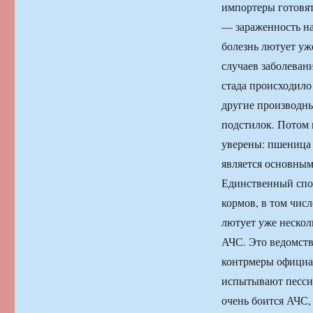
импортеры готовят
— зараженность н
болезнь лютует уж
случаев заболевани
стада происходило
другие производны
подстилок. Потом 
уверены: пшеница 
является основным
Единственный спо
кормов, в том чис
лютует уже несколь
АЧС. Это ведомств
контрмеры официа
испытывают песси
очень боится АЧС,