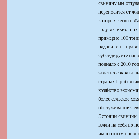
свинину мы оттуда
переносится от жи
которых легко изб
году мы ввезли из
примерно 100 тонн
надавили на прави
субсидируйте наши
подняло с 2010 го
заметно сократилис
странах Прибалтик
хозяйство экономи
более сельское хо
обслуживание Севе
Эстонии свинины п
взяли на себя по 
импортным пошлина