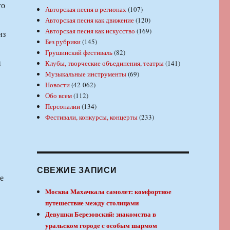
го
Авторская песня в регионах
(107)
Авторская песня как движение
(120)
Авторская песня как искусство
(169)
из
Без рубрики
(145)
Грушинский фестиваль
(82)
и
Клубы, творческие объединения, театры
(141)
Музыкальные инструменты
(69)
Новости
(42 062)
Обо всем
(112)
Персоналии
(134)
Фестивали, конкурсы, концерты
(233)
СВЕЖИЕ ЗАПИСИ
е
Москва Махачкала самолет: комфортное
путешествие между столицами
Девушки Березовский: знакомства в
уральском городе с особым шармом