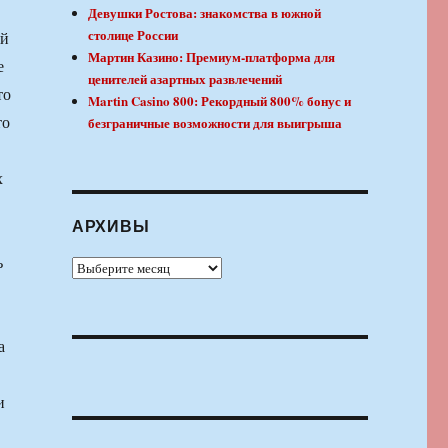
Девушки Ростова: знакомства в южной
столице России
ой
Мартин Казино: Премиум-платформа для
е
ценителей азартных развлечений
то
Martin Casino 800: Рекордный 800% бонус и
то
безграничные возможности для выигрыша
х
АРХИВЫ
ь
Архивы
а
и