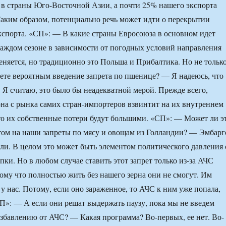
 в страны Юго-Восточной Азии, а почти 25% нашего экспорта
Таким образом, потенциально речь может идти о перекрытии
кспорта. «СП»: — В какие страны Евросоюза в основном идет
аждом сезоне в зависимости от погодных условий направления
еняется, но традиционно это Польша и Прибалтика. Но не только
те вероятным введение запрета по пшенице? — Я надеюсь, что
. Я считаю, это было бы неадекватной мерой. Прежде всего,
рна с рынка самих стран-импортеров взвинтит на их внутреннем
то их собственные потери будут большими. «СП»: — Может ли э
том на наши запреты по мясу и овощам из Голландии? — Эмбарг
ли. В целом это может быть элементом политического давления 
пки. Но в любом случае ставить этот запрет только из-за АЧС
ому что полностью жить без нашего зерна они не смогут. Им
 у нас. Потому, если оно зараженное, то АЧС к ним уже попала,
СП»: — А если они решат выдержать паузу, пока мы не введем
збавлению от АЧС? — Какая программа? Во-первых, ее нет. Во-