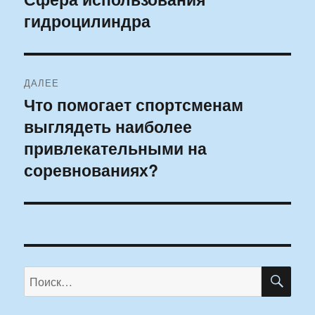
гидроцилиндра
запись:
записям
ДАЛЕЕ
Что помогает спортсменам
Следующая
выглядеть наиболее
запись:
привлекательными на
соревнованиях?
ПО
Искать: