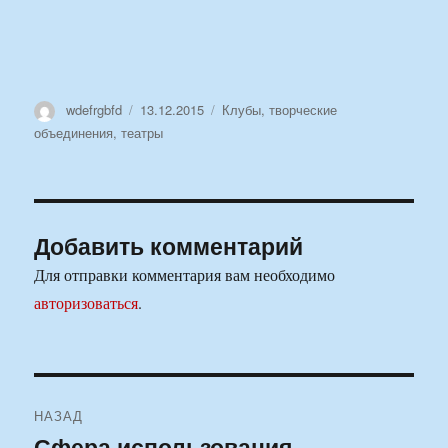
Автор
Опубликовано
Рубрики
wdefrgbfd
13.12.2015
Клубы, творческие
объединения, театры
Добавить комментарий
Для отправки комментария вам необходимо
авторизоваться
.
Навигация
НАЗАД
по
Сфера использования
Предыдущая