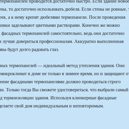
ермопанелей проводится достаточно быстро. Если здание ново
ены, то достаточно использовать дюбеля. Если стены не ровные, 
реек, а к нему крепят дюбелями термопанели. После проведения
ивки заделывают цветными растворами. Конечно же можно
фасадных термопанелей самостоятельно, ведь они достаточно
ки лучше довериться профессионалам. Аккуратно выполненная
вы будут долго радовать глаз.
ных термопанелей — идеальный метод утепления здания. Они
микроклимат в доме не только в зимнее время, но и защищают о
ление фасадными термопанелями должно проводиться строго
ии. Только тогда Вы сможете удостовериться, что выбрали самый
д термоизоляции здания. Используя клинкерные фасадные
делаете свой дом индивидуальным и неповторимым.