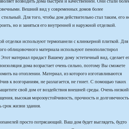
зволяет возводить дома быстрей и качественней. Они стали боле
овечными. Вешний вид у современных домов более
 стильный. Для того, чтобы дом действительно стал таким, его н
роить, но и заняться его внутренней и наружной отделкой.
ой отделки используют термопанели с клинкерной плиткой. Для
ного облицовочного материала используют пенополистирол
. Этот материал придаст Вашему дому эстетичный вид, сделает е
лоизоляция дома возрастает очень сильно, поэтому Вы сможете
омить на отоплении. Материал, из которого изготавливаются
йчив к возгораниям, не разлагается, не гниет. С помощью таких
ащитите свой дом от воздействия внешней среды. Очень низкий
щения, высокая морозоустойчивость, прочность и долговечность
 срок жизни здания.
панелей просто потрясающий. Ваш дом будет выглядеть, будто