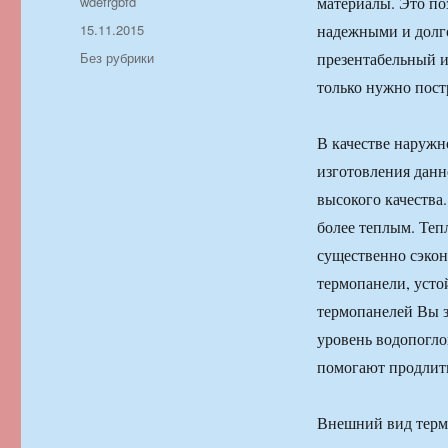
Автор
wdefrgbfd
материалы. Это по
Опубликовано
15.11.2015
надежными и долг
Рубрики
Без рубрики
презентабельный и
только нужно пост
В качестве наружн
изготовления дан
высокого качества
более теплым. Теп
существенно сэкон
термопанели, усто
термопанелей Вы з
уровень водопогло
помогают продлить
Внешний вид термо