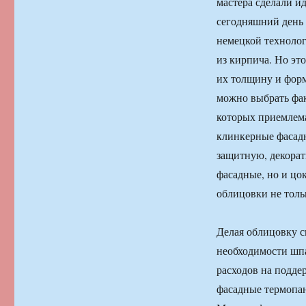
мастера сделали 
сегодняшний день 
немецкой технолог
из кирпича. Но эт
их толщину и форм
можно выбрать фа
которых приемлема
клинкерные фасад
защитную, декорат
фасадные, но и цо
облицовки не толь
Делая облицовку с
необходимости шпа
расходов на подде
фасадные термопан