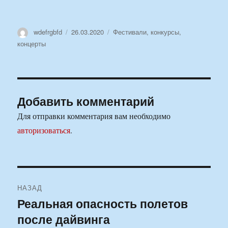
Автор
Опубликовано
Рубрики
wdefrgbfd
26.03.2020
Фестивали, конкурсы,
концерты
Добавить комментарий
Для отправки комментария вам необходимо
авторизоваться
.
Навигация
НАЗАД
по
Реальная опасность полетов
Предыдущая
после дайвинга
запись:
записям