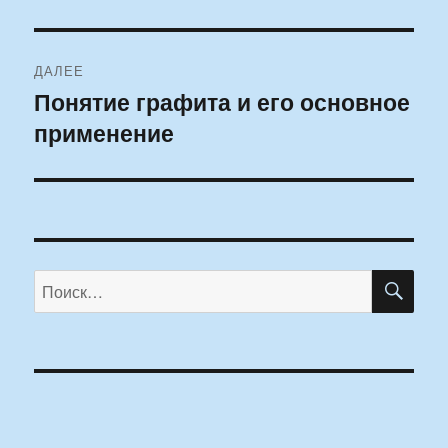
ДАЛЕЕ
Понятие графита и его основное
Следующая
применение
запись:
ПО
Искать: