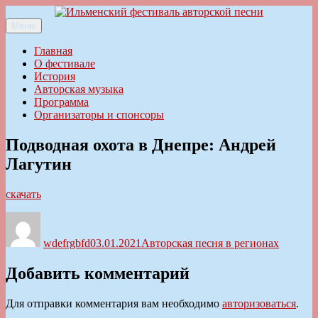
Перейти
к
Меню
Ильменский фестиваль авторской песни
содержимому
Главная
О фестивале
История
Авторская музыка
Программа
Организаторы и спонсоры
Подводная охота в Днепре: Андрей
Лагутин
скачать
Автор
Опубликовано
Рубрики
wdefrgbfd
03.01.2021
Авторская песня в регионах
Добавить комментарий
Для отправки комментария вам необходимо
авторизоваться
.