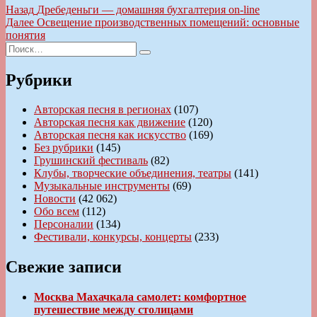
Навигация
Предыдущая
Назад
Дребеденьги — домашняя бухгалтерия on-line
запись:
Следующая
Далее
Освещение производственных помещений: основные
по
запись:
понятия
записям
Искать:
Поиск
Рубрики
Авторская песня в регионах
(107)
Авторская песня как движение
(120)
Авторская песня как искусство
(169)
Без рубрики
(145)
Грушинский фестиваль
(82)
Клубы, творческие объединения, театры
(141)
Музыкальные инструменты
(69)
Новости
(42 062)
Обо всем
(112)
Персоналии
(134)
Фестивали, конкурсы, концерты
(233)
Свежие записи
Москва Махачкала самолет: комфортное
путешествие между столицами