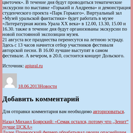
цветочек». В течение дня будут проводиться тематические
экскурсии по выставке «Горький и Андреева» и демонстрация
студенческого проекта «Парк Горького». Виртуальный зал
«Музей уральской фантастики» будет работать в музее
«Литературная жизнь Урала ХХ века» в 12.00, 13.30, 15.00 и
16.30. также в течение дня будут организованы экскурсии по
новой постоянной экспозиции музея.
21 августа все празднества перенесутся на летнюю эстраду.
Здесь с 13 часов начнется отбор участников фестиваля
авторской песни. В 16.00 лучшие выступят в самом
фестивале. А вечером, в 20.0, состоится концерт Дольского.
Источник:
apiural.ru
Автор
Опубликовано
Рубрики
18.06.2013
Новости
Добавить комментарий
Для отправки комментария вам необходимо
авторизоваться
.
Навигация
Предыдущая
Назад
Михаил Боярский: «Семак остался, потому что „Зенит“
запись:
лучше ЦСКА»
по
Следующая
Далее
Приморский фермер обрабатывал овощи опаснейшим