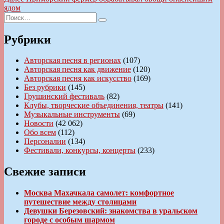
записям
запись:
ядом
Искать:
Поиск
Рубрики
Авторская песня в регионах
(107)
Авторская песня как движение
(120)
Авторская песня как искусство
(169)
Без рубрики
(145)
Грушинский фестиваль
(82)
Клубы, творческие объединения, театры
(141)
Музыкальные инструменты
(69)
Новости
(42 062)
Обо всем
(112)
Персоналии
(134)
Фестивали, конкурсы, концерты
(233)
Свежие записи
Москва Махачкала самолет: комфортное
путешествие между столицами
Девушки Березовский: знакомства в уральском
городе с особым шармом