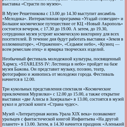
выставка «Страсти по музею».
В Музее Решетникова с 13.00 до 14.30 выступит ансамбль
«Мелодика». Интерактивная программа «Угадай созвездие» и
Большое космическое путешествие от КЦ «Новый Акрополь»
состоится вечером, с 17.30 до 19.00. А затем, до 19.30,
сотрудники музея устроят космическую викторину для всех
посетителей. В течение дня будут работать выставки «Земля в
иллюминаторе», «Отражение», «Седьмое небо», «Кузнец —
всем ремеслам отец» и ярмарка творческих изделий.
Необычный фестиваль молодежной культуры, посвященный
Хармсу, «STARLESS IV: Лестница в небо» пройдет на базе
музея Бажова. Он представит музыку, поэзию, театр,
фотографию и живопись от молодежи города. Фестиваль
начнется в 12.00.
Три кукольных представления спектакля «Космические
приключения Мурзилки» с 12.00 до 15.00, а также открытие
выставки «две Алисы в Зазеркалье» в 13.00, состоятся в музей
кукол и детской книги «Страна чудес».
Музей «Литературная жизнь Урала ХIХ века» познакомит
уральцев с фантастической книгой Инфантьева «На другой
планете» в 13.00. Затем, в 14.30 начнется праздник «Аленький