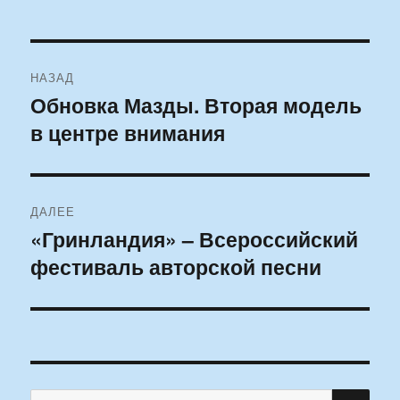
Навигация
НАЗАД
по
Обновка Мазды. Вторая модель
Предыдущая
в центре внимания
запись:
записям
ДАЛЕЕ
«Гринландия» – Всероссийский
Следующая
фестиваль авторской песни
запись:
ПО