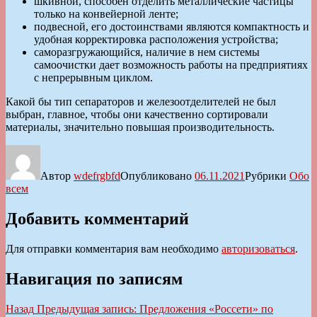
шкивной, способен отделить металлические частицы
только на конвейерной ленте;
подвесной, его достоинствами являются компактность и
удобная корректировка расположения устройства;
саморазгружающийся, наличие в нем системы
самоочистки дает возможность работы на предприятиях
с непрерывным циклом.
Какой бы тип сепараторов и железоотделителей не был
выбран, главное, чтобы они качественно сортировали
материалы, значительно повышая производительность.
Автор
wdefrgbfd
Опубликовано
06.11.2021
Рубрики
Обо
всем
Добавить комментарий
Для отправки комментария вам необходимо
авторизоваться
.
Навигация по записям
Назад
Предыдущая запись:
Предложения «Россети» по