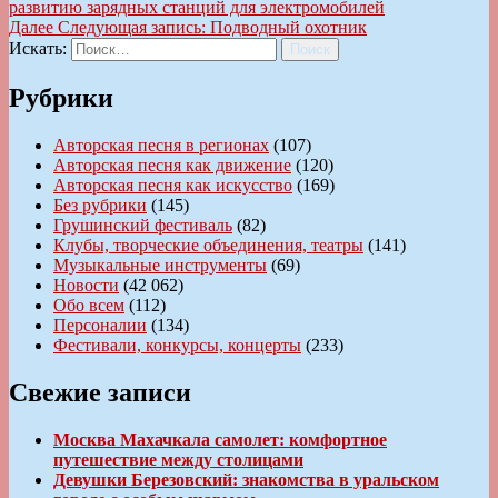
развитию зарядных станций для электромобилей
Далее
Следующая запись:
Подводный охотник
Искать:
Поиск
Рубрики
Авторская песня в регионах
(107)
Авторская песня как движение
(120)
Авторская песня как искусство
(169)
Без рубрики
(145)
Грушинский фестиваль
(82)
Клубы, творческие объединения, театры
(141)
Музыкальные инструменты
(69)
Новости
(42 062)
Обо всем
(112)
Персоналии
(134)
Фестивали, конкурсы, концерты
(233)
Свежие записи
Москва Махачкала самолет: комфортное
путешествие между столицами
Девушки Березовский: знакомства в уральском