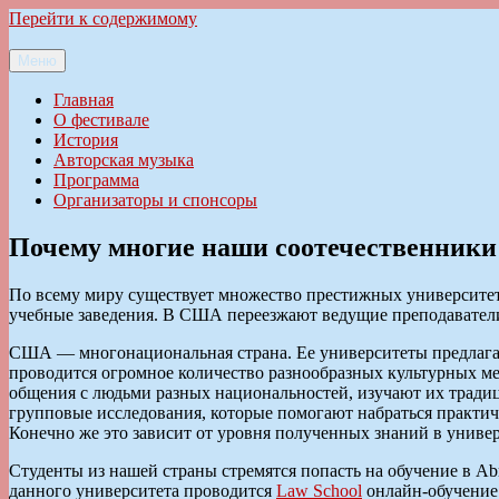
Перейти к содержимому
Меню
Ильменский фестиваль авторской песни
Главная
О фестивале
История
Авторская музыка
Программа
Организаторы и спонсоры
Почему многие наши соотечественники
По всему миру существует множество престижных университет
учебные заведения. В США переезжают ведущие преподаватели 
США — многонациональная страна. Ее университеты предлагаю
проводится огромное количество разнообразных культурных м
общения с людьми разных национальностей, изучают их трад
групповые исследования, которые помогают набраться практич
Конечно же это зависит от уровня полученных знаний в униве
Студенты из нашей страны стремятся попасть на обучение в Abr
данного университета проводится
Law School
онлайн-обучение 