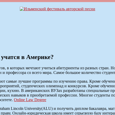
 учатся в Америке?
ов, в которых мечтают учиться абитуриенты из разных стран. 
и профессора со всего мира. Самое большое количество студен
т самые лучшие программы по изучению права. Кроме обучения 
ероприятий, студенческих олимпиад и конкурсов. Кроме обучен
иции, кухню. В американских ВУЗах разработаны специальные 
еских навыков в приобретаемой профессии. Многие студенты по
рситете.
Online Law Degree
aham Lincoln University(ALU) и получить диплом бакалавра, маг
праву. Онлайн-юридическая школа имеет серьезную базу интерак