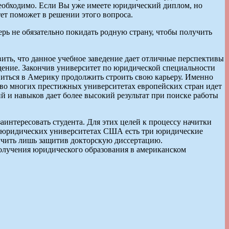
необходимо. Если Вы уже имеете юридический диплом, но
ет поможет в решении этого вопроса.
рь не обязательно покидать родную страну, чтобы получить
ить, что данное учебное заведение дает отличные перспективы
едение. Закончив университет по юридической специальности
виться в Америку продолжить строить свою карьеру. Именно
 во многих престижных университетах европейских стран идет
й и навыков дает более высокий результат при поиске работы
интересовать студента. Для этих целей к процессу начитки
 В юридических университетах США есть три юридические
 получить лишь защитив докторскую диссертацию.
олучения юридического образования в американском