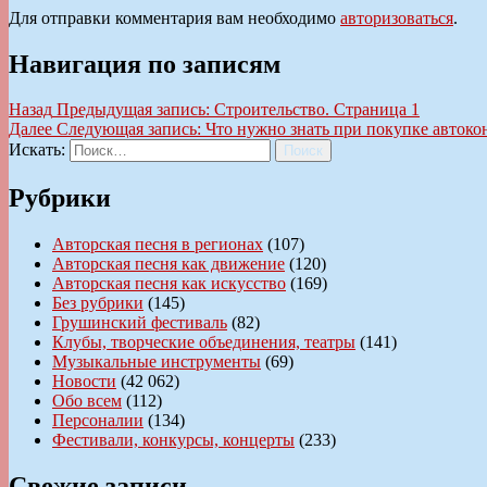
Для отправки комментария вам необходимо
авторизоваться
.
Навигация по записям
Назад
Предыдущая запись:
Строительство. Страница 1
Далее
Следующая запись:
Что нужно знать при покупке авток
Искать:
Поиск
Рубрики
Авторская песня в регионах
(107)
Авторская песня как движение
(120)
Авторская песня как искусство
(169)
Без рубрики
(145)
Грушинский фестиваль
(82)
Клубы, творческие объединения, театры
(141)
Музыкальные инструменты
(69)
Новости
(42 062)
Обо всем
(112)
Персоналии
(134)
Фестивали, конкурсы, концерты
(233)
Свежие записи