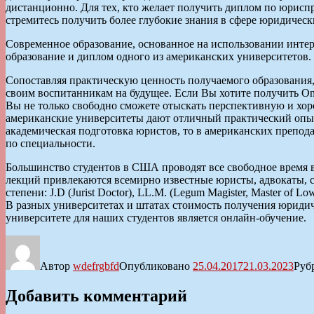
дистанционно. Для тех, кто желает получить диплом по юрис
стремитесь получить более глубокие знания в сфере юридическ
Современное образование, основанное на использовании интерн
образование и диплом одного из американских университетов. 
Сопоставляя практическую ценность получаемого образования,
своим воспитанникам на будущее. Если Вы хотите получить Onl
Вы не только свободно сможете отыскать перспективную и хор
американские университеты дают отличный практический опыт 
академическая подготовка юристов, то в американских препода
по специальности.
Большинство студентов в США проводят все свободное время в 
лекций привлекаются всемирно известные юристы, адвокаты, 
степени: J.D (Jurist Doctor), LL.M. (Legum Magister, Master of 
В разных университетах и штатах стоимость получения юриди
университете для наших студентов является онлайн-обучение.
Автор
wdefrgbfd
Опубликовано
25.04.2017
21.03.2023
Руб
Добавить комментарий