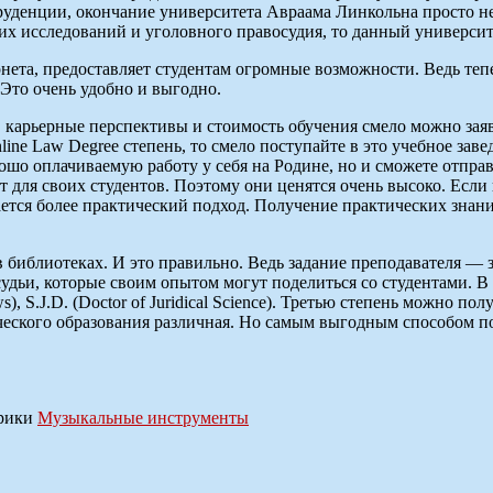
пруденции, окончание университета Авраама Линкольна просто 
их исследований и уголовного правосудия, то данный университ
ета, предоставляет студентам огромные возможности. Ведь тепе
Это очень удобно и выгодно.
 карьерные перспективы и стоимость обучения смело можно заяв
ine Law Degree степень, то смело поступайте в это учебное зав
ошо оплачиваемую работу у себя на Родине, но и сможете отпра
для своих студентов. Поэтому они ценятся очень высоко. Если
ется более практический подход. Получение практических знани
библиотеках. И это правильно. Ведь задание преподавателя — за
судьи, которые своим опытом могут поделиться со студентами.
Lows), S.J.D. (Doctor of Juridical Science). Третью степень можно
ческого образования различная. Но самым выгодным способом п
рики
Музыкальные инструменты