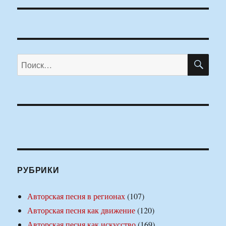
ПО
Искать:
РУБРИКИ
Авторская песня в регионах
(107)
Авторская песня как движение
(120)
Авторская песня как искусство
(169)