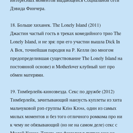
Дэвида Финчера.
18. Больше хиханек. The Lonely Island (2011)
Джастин частый гость в треках комедийного трио The
Lonely Island, и не зря: при его участии вышла Dick In
A Box, точнейшая пародия на Р. Келли (во многом
предопределившая существование The Lonely Island на
постоянной основе) и Motherlover клубный хит про
обмен матерями.
19. Тимберлейк-кинозвезда. Секс по дружбе (2012)
Тимберлейк, зачитывающий наизусть куплеты из хита
мальчуковой рэп-группы Kriss Kross, один из самых
милых моментов и без того отличного ромкома про ни
к чему не обязывающий (но не на самом деле) секс с
Милой Кунис. Теперь его фамилия в титрах уже не