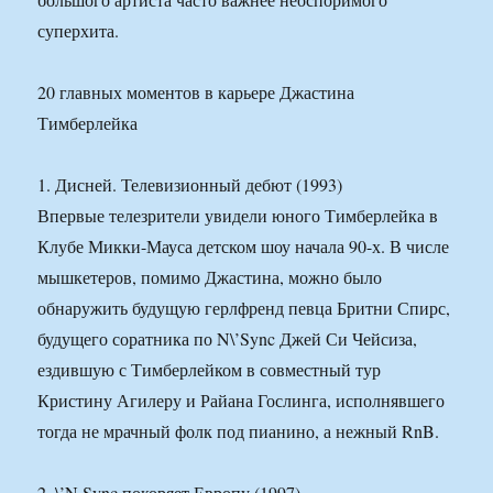
суперхита.
20 главных моментов в карьере Джастина
Тимберлейка
1. Дисней. Телевизионный дебют (1993)
Впервые телезрители увидели юного Тимберлейка в
Клубе Микки-Мауса детском шоу начала 90-х. В числе
мышкетеров, помимо Джастина, можно было
обнаружить будущую герлфренд певца Бритни Спирс,
будущего соратника по N\’Sync Джей Си Чейсиза,
ездившую с Тимберлейком в совместный тур
Кристину Агилеру и Райана Гослинга, исполнявшего
тогда не мрачный фолк под пианино, а нежный RnB.
2. \’N Sync покоряет Европу (1997)