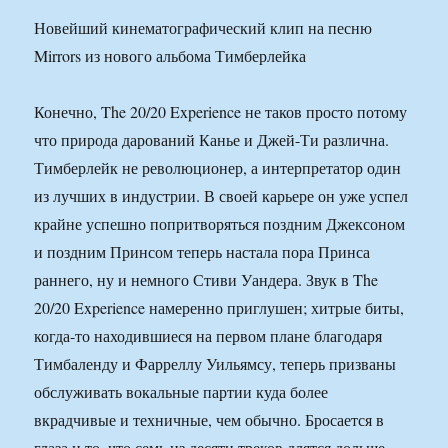
Новейший кинематографический клип на песню
Mirrors из нового альбома Тимберлейка
Конечно, The 20/20 Experience не таков просто потому
что природа дарований Канье и Джей-Ти различна.
Тимберлейк не революционер, а интерпретатор один
из лучших в индустрии. В своей карьере он уже успел
крайне успешно попритворяться поздним Джексоном
и поздним Принсом теперь настала пора Принса
раннего, ну и немного Стиви Уандера. Звук в The
20/20 Experience намеренно приглушен; хитрые биты,
когда-то находившиеся на первом плане благодаря
Тимбаленду и Фарреллу Уильямсу, теперь призваны
обслуживать вокальные партии куда более
вкрадчивые и техничные, чем обычно. Бросается в
глаза и то, что семь из десяти треков длятся дольше