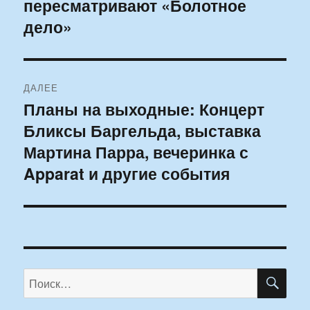
пересматривают «Болотное
запись:
записям
дело»
ДАЛЕЕ
Планы на выходные: Концерт
Следующая
Бликсы Баргельда, выставка
запись:
Мартина Парра, вечеринка с
Apparat и другие события
ПО
Искать: