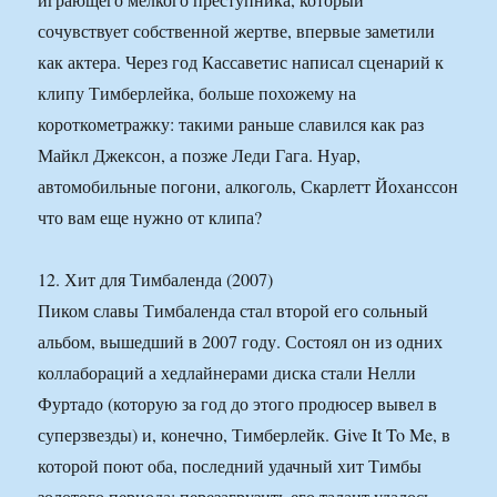
сочувствует собственной жертве, впервые заметили
как актера. Через год Кассаветис написал сценарий к
клипу Тимберлейка, больше похожему на
короткометражку: такими раньше славился как раз
Майкл Джексон, а позже Леди Гага. Нуар,
автомобильные погони, алкоголь, Скарлетт Йоханссон
что вам еще нужно от клипа?
12. Хит для Тимбаленда (2007)
Пиком славы Тимбаленда стал второй его сольный
альбом, вышедший в 2007 году. Состоял он из одних
коллабораций а хедлайнерами диска стали Нелли
Фуртадо (которую за год до этого продюсер вывел в
суперзвезды) и, конечно, Тимберлейк. Give It To Me, в
которой поют оба, последний удачный хит Тимбы
золотого периода: перезагрузить его талант удалось