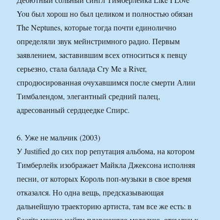
You был хорош но был целиком и полностью обязан
The Neptunes, которые тогда почти единолично
определяли звук мейнстримного радио. Первым
заявлением, заставившим всех относиться к певцу
серьезно, стала баллада Cry Me a River,
спродюсированная очухавшимся после смерти Алии
Тимбалендом, элегантный средний палец,
адресованный сердцеедке Спирс.
6. Уже не мальчик (2003)
У Justified до сих пор репутация альбома, на котором
Тимберлейк изображает Майкла Джексона исполняя
песни, от которых Король поп-музыки в свое время
отказался. Но одна вещь, предсказывающая
дальнейшую траекторию артиста, там все же есть: в
Seorita можно найти плавающую мелодию, отсылки к