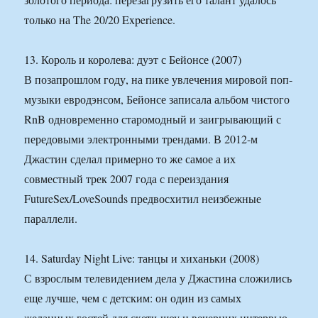
только на The 20/20 Experience.
13. Король и королева: дуэт с Бейонсе (2007)
В позапрошлом году, на пике увлечения мировой поп-
музыки евродэнсом, Бейонсе записала альбом чистого
RnB одновременно старомодный и заигрывающий с
передовыми электронными трендами. В 2012-м
Джастин сделал примерно то же самое а их
совместный трек 2007 года с переиздания
FutureSex/LoveSounds предвосхитил неизбежные
параллели.
14. Saturday Night Live: танцы и хиханьки (2008)
С взрослым телевидением дела у Джастина сложились
еще лучше, чем с детским: он один из самых
желанных гостей для скетч-шоу и вечерних интервью.