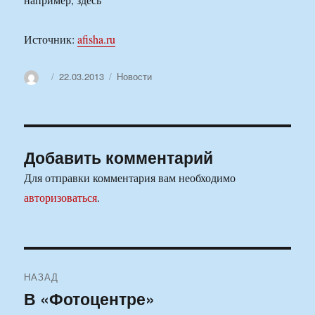
Источник:
afisha.ru
Автор
Опубликовано
Рубрики
22.03.2013
Новости
Добавить комментарий
Для отправки комментария вам необходимо
авторизоваться
.
Навигация
НАЗАД
по
В «Фотоцентре»
Предыдущая