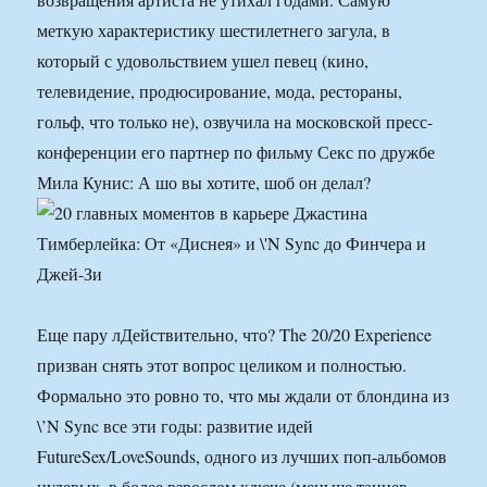
меткую характеристику шестилетнего загула, в
который с удовольствием ушел певец (кино,
телевидение, продюсирование, мода, рестораны,
гольф, что только не), озвучила на московской пресс-
конференции его партнер по фильму Секс по дружбе
Мила Кунис: А шо вы хотите, шоб он делал?
Еще пару лДействительно, что? The 20/20 Experience
призван снять этот вопрос целиком и полностью.
Формально это ровно то, что мы ждали от блондина из
\’N Sync все эти годы: развитие идей
FutureSex/LoveSounds, одного из лучших поп-альбомов
нулевых, в более взрослом ключе (меньше танцев,