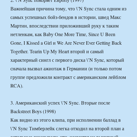
Важнейшая причина тому, что \’N Sync стала одним из
самых успешных бойз-бендов в истории, швед Макс
Мартин, впоследствии приложивший руку к таким
нетленкам, как Baby One More Time, Since U Been
Gone, I Kissed a Girl и We Are Never Ever Getting Back
Together. Tearin Up My Heart второй и самый
характерный сингл с первого диска \’N Sync, который
сначала вызвал ажиотаж в Германии (и только потом
группе предложили контракт с американским лейблом
RCA).
3. Американский успех \’N Sync. Вторые после
Backstreet Boys (1998)
Как видно из этого клипа, при исполнении баллад в
\’N Sync Тимберлейк слегка отходил на второй план а
остальные доказывали, что, несмотря на вычурный