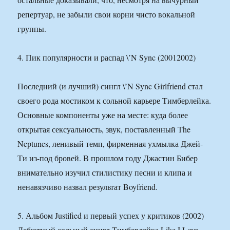
репертуар, не забыли свои корни чисто вокальной
группы.
4. Пик популярности и распад \’N Sync (20012002)
Последний (и лучший) сингл \’N Sync Girlfriend стал
своего рода мостиком к сольной карьере Тимберлейка.
Основные компоненты уже на месте: куда более
открытая сексуальность, звук, поставленный The
Neptunes, ленивый темп, фирменная ухмылка Джей-
Ти из-под бровей. В прошлом году Джастин Бибер
внимательно изучил стилистику песни и клипа и
ненавязчиво назвал результат Boyfriend.
5. Альбом Justified и первый успех у критиков (2002)
Дебютный сольный сингл Тимберлейка Like I Love