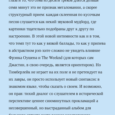
семи минут это не признак мегаломании, а скорее
структурный прием: каждая склеенная по кусочкам
песня слушается как некий звуковой мудборд, где
картинки тщательно подобраны друг к другу по
настроению. В этой новой интимности как и в том,
что темп тут то как у вязкой баллады, то как у припева
в абстрактном рэп-хите сложно не увидеть влияние
Фрэнка Оушена и The Weeknd (для которых сам
Джастин, в свою очередь, является ориентиром). Но
Тимберлейк не играет на их поле и не претендует на
их лавры, он просто использует новый синтаксис в
знакомом языке, чтобы сказать о своем. И возможно,
он прав: тихий диалог со слушателем в исторической
перспективе ценнее сиюминутных прокламаций а
несовершенный, но выстраданный альбом для
большого артиста часто важнее неоспоримого