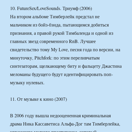
10. FutureSex/LoveSounds. Триумф (2006)
На втором альбоме Тимберлейк предстал не
мальчиком из бойз-бэнда, пытающимся добиться
признания, а правой рукой Тимбаленда и одной из
главных звезд современного RnB. Лучшее
свидетельство тому My Love, песня года по версии, на
минуточку, Pitchfork: по этим переливчатым
синтезаторам, щелкающему биту и фальцету Джастина
меломаны будущего будут идентифицировать поп-
музыку нулевых.
11. От музыке к кино (2007)
В 2006 году вышла недооцененная криминальная
драма Ника Кассаветиса Альфа-Дог там Тимберлейка,
играющего мелкого преступника, который