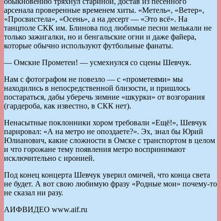
обыкновению тряхнул стариной, достав из песенного
арсенала проверенные временем хиты. «Метель», «Ветер»,
«Просвистела», «Осень», а на десерт — «Это всё». На
танцполе СКК им. Блинова под любимые песни мелькали не
только зажигалки, но и бенгальские огни и даже файера,
которые обычно используют футбольные фанаты.
— Омские Прометеи! — усмехнулся со сцены Шевчук.
Нам с фотографом не повезло — с «прометеями» мы
находились в непосредственной близости, и пришлось
постараться, дабы уберечь зимние «шкурки» от возгорания
(гардероба, как известно, в СКК нет).
Ненасытные поклонники хором требовали «Ещё!», Шевчук
парировал: «А на метро не опоздаете?». Эх, знал бы Юрий
Юлианович, какие сложности в Омске с транспортом в целом
и что горожане тему появления метро воспринимают
исключительно с иронией.
Под конец концерта Шевчук уверил омичей, что конца света
не будет. А вот свою любимую фразу «Родные мои» почему-то
не сказал ни разу.
АИФВИДЕО www.aif.ru