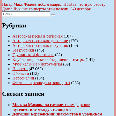
Навигация
Предыдущая
Назад
Макс Фадеев поблагодарил НТВ за честную работу
запись:
Следующая
Далее
Лучшие концерты этой недели: 3-9 декабря
по
Искать:
запись:
Поиск
записям
Рубрики
Авторская песня в регионах
(107)
Авторская песня как движение
(120)
Авторская песня как искусство
(169)
Без рубрики
(145)
Грушинский фестиваль
(82)
Клубы, творческие объединения, театры
(141)
Музыкальные инструменты
(69)
Новости
(42 062)
Обо всем
(112)
Персоналии
(134)
Фестивали, конкурсы, концерты
(233)
Свежие записи
Москва Махачкала самолет: комфортное
путешествие между столицами
Девушки Березовский: знакомства в уральском