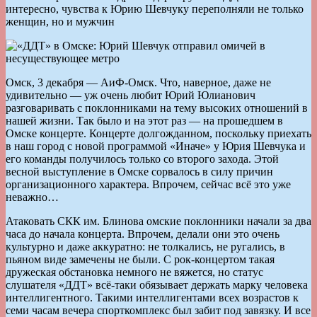
интересно, чувства к Юрию Шевчуку переполняли не только
женщин, но и мужчин
Омск, 3 декабря — АиФ-Омск. Что, наверное, даже не
удивительно — уж очень любит Юрий Юлианович
разговаривать с поклонниками на тему высоких отношений в
нашей жизни. Так было и на этот раз — на прошедшем в
Омске концерте. Концерте долгожданном, поскольку приехать
в наш город с новой программой «Иначе» у Юрия Шевчука и
его команды получилось только со второго захода. Этой
весной выступление в Омске сорвалось в силу причин
организационного характера. Впрочем, сейчас всё это уже
неважно…
Атаковать СКК им. Блинова омские поклонники начали за два
часа до начала концерта. Впрочем, делали они это очень
культурно и даже аккуратно: не толкались, не ругались, в
пьяном виде замечены не были. С рок-концертом такая
дружеская обстановка немного не вяжется, но статус
слушателя «ДДТ» всё-таки обязывает держать марку человека
интеллигентного. Такими интеллигентами всех возрастов к
семи часам вечера спорткомплекс был забит под завязку. И все