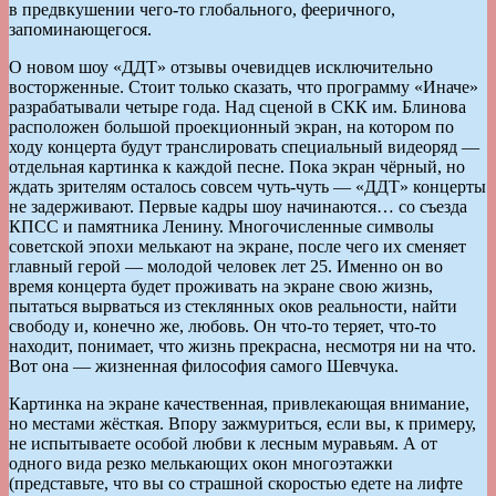
в предвкушении чего-то глобального, фееричного,
запоминающегося.
О новом шоу «ДДТ» отзывы очевидцев исключительно
восторженные. Стоит только сказать, что программу «Иначе»
разрабатывали четыре года. Над сценой в СКК им. Блинова
расположен большой проекционный экран, на котором по
ходу концерта будут транслировать специальный видеоряд —
отдельная картинка к каждой песне. Пока экран чёрный, но
ждать зрителям осталось совсем чуть-чуть — «ДДТ» концерты
не задерживают. Первые кадры шоу начинаются… со съезда
КПСС и памятника Ленину. Многочисленные символы
советской эпохи мелькают на экране, после чего их сменяет
главный герой — молодой человек лет 25. Именно он во
время концерта будет проживать на экране свою жизнь,
пытаться вырваться из стеклянных оков реальности, найти
свободу и, конечно же, любовь. Он что-то теряет, что-то
находит, понимает, что жизнь прекрасна, несмотря ни на что.
Вот она — жизненная философия самого Шевчука.
Картинка на экране качественная, привлекающая внимание,
но местами жёсткая. Впору зажмуриться, если вы, к примеру,
не испытываете особой любви к лесным муравьям. А от
одного вида резко мелькающих окон многоэтажки
(представьте, что вы со страшной скоростью едете на лифте