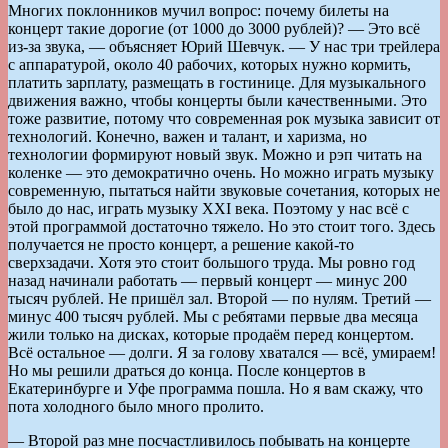
Многих поклонников мучил вопрос: почему билеты на
концерт такие дорогие (от 1000 до 3000 рублей)? — Это всё
из-за звука, — объясняет Юрий Шевчук. — У нас три трейлера
с аппаратурой, около 40 рабочих, которых нужно кормить,
платить зарплату, размещать в гостинице. Для музыкального
движения важно, чтобы концерты были качественными. Это
тоже развитие, потому что современная рок музыка зависит от
технологий. Конечно, важен и талант, и харизма, но
технологии формируют новый звук. Можно и рэп читать на
коленке — это демократично очень. Но можно играть музыку
современную, пытаться найти звуковые сочетания, которых не
было до нас, играть музыку XXI века. Поэтому у нас всё с
этой программой достаточно тяжело. Но это стоит того. Здесь
получается не просто концерт, а решение какой-то
сверхзадачи. Хотя это стоит большого труда. Мы ровно год
назад начинали работать — первый концерт — минус 200
тысяч рублей. Не пришёл зал. Второй — по нулям. Третий —
минус 400 тысяч рублей. Мы с ребятами первые два месяца
жили только на дисках, которые продаём перед концертом.
Всё остальное — долги. Я за голову хватался — всё, умираем!
Но мы решили драться до конца. После концертов в
Екатеринбурге и Уфе программа пошла. Но я вам скажу, что
пота холодного было много пролито.
— Второй раз мне посчастливилось побывать на концерте