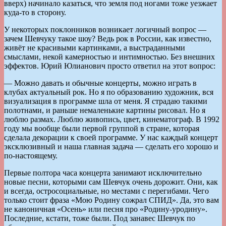
вверх) начинало казаться, что земля под ногами тоже уезжает
куда-то в сторону.
У некоторых поклонников возникает логичный вопрос —
зачем Шевчуку такое шоу? Ведь рок в России, как известно,
живёт не красивыми картинками, а выстраданными
смыслами, некой камерностью и интимностью. Без внешних
эффектов. Юрий Юлианович просто ответил на этот вопрос:
— Можно давать и обычные концерты, можно играть в
клубах актуальный рок. Но я по образованию художник, вся
визуализация в программе шла от меня. Я страдаю такими
полотнами, и раньше немаленькие картины рисовал. Но я
люблю размах. Люблю живопись, цвет, кинематограф. В 1992
году мы вообще были первой группой в стране, которая
сделала декорации к своей программе. У нас каждый концерт
эксклюзивный и наша главная задача — сделать его хорошо и
по-настоящему.
Первые полтора часа концерта занимают исключительно
новые песни, которыми сам Шевчук очень дорожит. Они, как
и всегда, остросоциальные, но местами с перегибами. Чего
только стоит фраза «Мою Родину сожрал СПИД». Да, это вам
не каноничная «Осень» или песня про «Родину-уродину».
Последние, кстати, тоже были. Под занавес Шевчук по