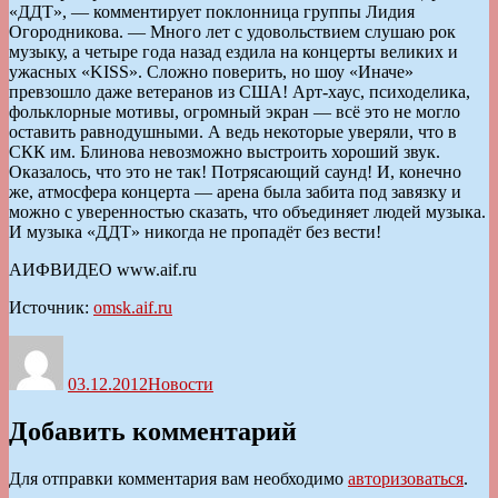
«ДДТ», — комментирует поклонница группы Лидия
Огородникова. — Много лет с удовольствием слушаю рок
музыку, а четыре года назад ездила на концерты великих и
ужасных «KISS». Сложно поверить, но шоу «Иначе»
превзошло даже ветеранов из США! Арт-хаус, психоделика,
фольклорные мотивы, огромный экран — всё это не могло
оставить равнодушными. А ведь некоторые уверяли, что в
СКК им. Блинова невозможно выстроить хороший звук.
Оказалось, что это не так! Потрясающий саунд! И, конечно
же, атмосфера концерта — арена была забита под завязку и
можно с уверенностью сказать, что объединяет людей музыка.
И музыка «ДДТ» никогда не пропадёт без вести!
АИФВИДЕО www.aif.ru
Источник:
omsk.aif.ru
Автор
Опубликовано
Рубрики
03.12.2012
Новости
Добавить комментарий
Для отправки комментария вам необходимо
авторизоваться
.