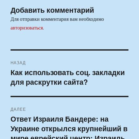
Добавить комментарий
Для отправки комментария вам необходимо
авторизоваться
.
Навигация
НАЗАД
по
Как использовать соц. закладки
Предыдущая
для раскрутки сайта?
запись:
записям
ДАЛЕЕ
Ответ Израиля Бандере: на
Следующая
Украине открылся крупнейший в
запись:
мире еврейский центр: Израиль