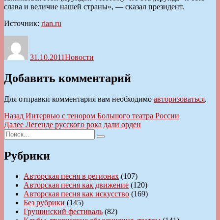
слава и величие нашей страны», — сказал президент.
Источник:
rian.ru
Автор
Опубликовано
Рубрики
31.10.2011
Новости
Добавить комментарий
Для отправки комментария вам необходимо
авторизоваться
.
Навигация
Предыдущая
Назад
Интервью с тенором Большого театра России
запись:
Следующая
Далее
Легенде русского рока дали орден
по
Искать:
запись:
Поиск
записям
Рубрики
Авторская песня в регионах
(107)
Авторская песня как движение
(120)
Авторская песня как искусство
(169)
Без рубрики
(145)
Грушинский фестиваль
(82)