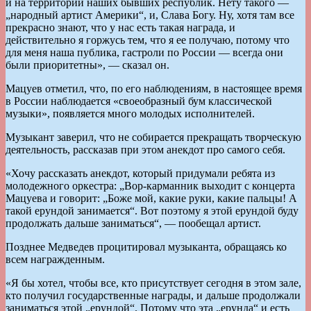
и на территории наших бывших республик. Нету такого —
„народный артист Америки“, и, Слава Богу. Ну, хотя там все
прекрасно знают, что у нас есть такая награда, и
действительно я горжусь тем, что я ее получаю, потому что
для меня наша публика, гастроли по России — всегда они
были приоритетны», — сказал он.
Мацуев отметил, что, по его наблюдениям, в настоящее время
в России наблюдается «своеобразный бум классической
музыки», появляется много молодых исполнителей.
Музыкант заверил, что не собирается прекращать творческую
деятельность, рассказав при этом анекдот про самого себя.
«Хочу рассказать анекдот, который придумали ребята из
молодежного оркестра: „Вор-карманник выходит с концерта
Мацуева и говорит: „Боже мой, какие руки, какие пальцы! А
такой ерундой занимается“. Вот поэтому я этой ерундой буду
продолжать дальше заниматься“, — пообещал артист.
Позднее Медведев процитировал музыканта, обращаясь ко
всем награжденным.
«Я бы хотел, чтобы все, кто присутствует сегодня в этом зале,
кто получил государственные награды, и дальше продолжали
заниматься этой „ерундой“. Потому что эта „ерунда“ и есть