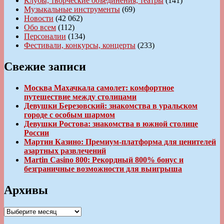
Клубы, творческие объединения, театры
(141)
Музыкальные инструменты
(69)
Новости
(42 062)
Обо всем
(112)
Персоналии
(134)
Фестивали, конкурсы, концерты
(233)
Свежие записи
Москва Махачкала самолет: комфортное
путешествие между столицами
Девушки Березовский: знакомства в уральском
городе с особым шармом
Девушки Ростова: знакомства в южной столице
России
Мартин Казино: Премиум-платформа для ценителей
азартных развлечений
Martin Casino 800: Рекордный 800% бонус и
безграничные возможности для выигрыша
Архивы
Архивы