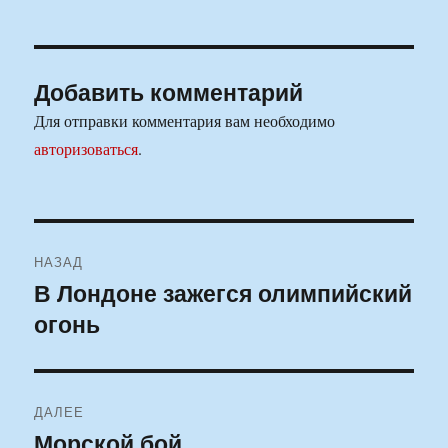
Добавить комментарий
Для отправки комментария вам необходимо
авторизоваться
.
Навигация
НАЗАД
по
В Лондоне зажегся олимпийский
Предыдущая
огонь
запись:
записям
ДАЛЕЕ
Морской бой
Следующая