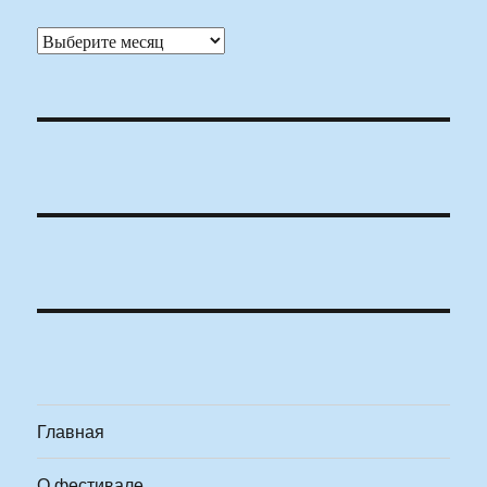
Архивы
Главная
О фестивале