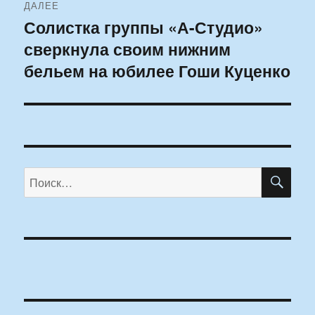
ДАЛЕЕ
Солистка группы «А-Студио»
Следующая
сверкнула своим нижним
запись:
бельем на юбилее Гоши Куценко
ПО
Искать: