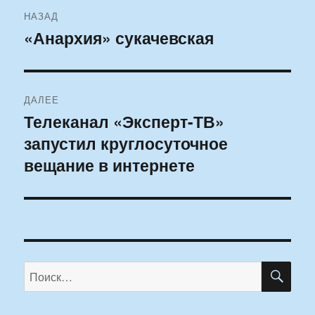
Навигация
НАЗАД
по
«Анархия» сукачевская
Предыдущая
запись:
записям
ДАЛЕЕ
Телеканал «Эксперт-ТВ»
Следующая
запустил круглосуточное
запись:
вещание в интернете
ПО
Искать: