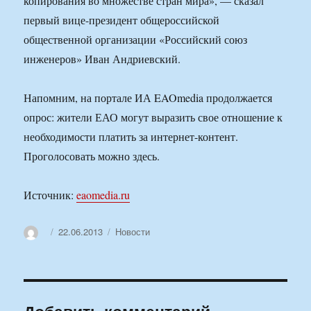
копирования во множестве стран мира», — сказал
первый вице-президент общероссийской
общественной организации «Российский союз
инженеров» Иван Андриевский.
Напомним, на портале ИА EAOmedia продолжается
опрос: жители ЕАО могут выразить свое отношение к
необходимости платить за интернет-контент.
Проголосовать можно здесь.
Источник:
eaomedia.ru
Автор
Опубликовано
Рубрики
22.06.2013
Новости