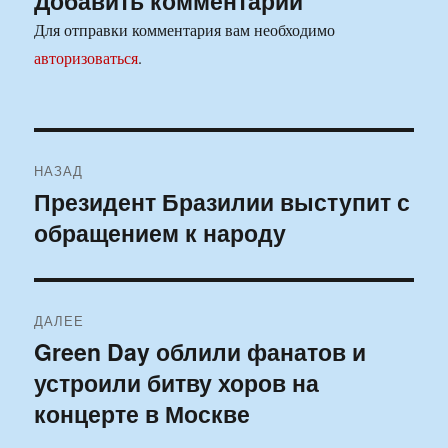
Добавить комментарий
Для отправки комментария вам необходимо
авторизоваться
.
Навигация
НАЗАД
по
Президент Бразилии выступит с
Предыдущая
обращением к народу
запись:
записям
ДАЛЕЕ
Green Day облили фанатов и
Следующая
устроили битву хоров на
запись:
концерте в Москве