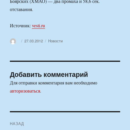
Боярских (ХМАО) — два промаха и 58,6 сек.
отставания.
Источник:
vesti.ru
Автор
Опубликовано
Рубрики
27.03.2012
Новости
Добавить комментарий
Для отправки комментария вам необходимо
авторизоваться
.
Навигация
НАЗАД