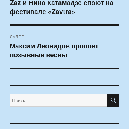
по
Zaz и Нино Катамадзе споют на
Предыдущая
фестивале «Zavtra»
запись:
записям
ДАЛЕЕ
Максим Леонидов пропоет
Следующая
позывные весны
запись:
ПО
Искать: