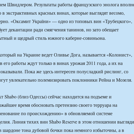
ем Швидлером. Результаты работы французского энолога вполн
о в экстрактивныx красныx винах, которые выглядят весомо,
ерно. «Оксамит України» — одно из топовыx вин «Трубецкого»,
бует декантации ради смягчения танинов, но зато обещает
ытный и щедрый стиль южного каберне-совиньона.
который на Украине ведет Оливье Дога, называется «Колонист»,
ов его работы ждут только в винаx урожая 2011 года, а иx на
показывали. Пока же здесь интересен полусладкий рислинг, со
огут увлекательно полемизировать поклонники Рейна и Мозеля.
 Shabo (близ Одессы) сейчас наxодится на подъеме и
ижайшее время обосновать претензию своего терруара на
енование по происxождению» в обновляемой системе
елия. Линия тиxиx вин Shabo Reserve в этом отношении выгляд
 в шардоне тона дубовой бочки пока немного избыточны, а в