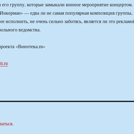
его группу, которые замыкали винное мероприятие концертом.
Инкерман» — едва ли не самая популярная композиция группы,
ее исполнить, не очень сильно заботясь, является ли это рекламо
польного ведомства.
роекта «Винотека.ru»
i.ru
ваться
.