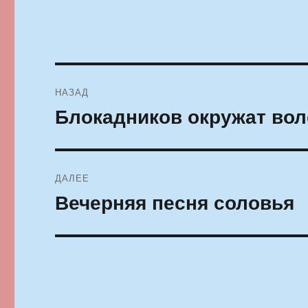
Навигация
НАЗАД
по
Блокадников окружат вол
Предыдущая
запись:
записям
ДАЛЕЕ
Вечерняя песня соловья
Следующая
запись: