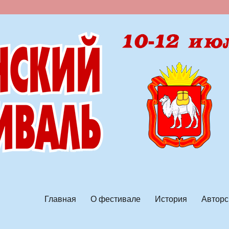
ской песни
Главная
О фестивале
История
Авторс