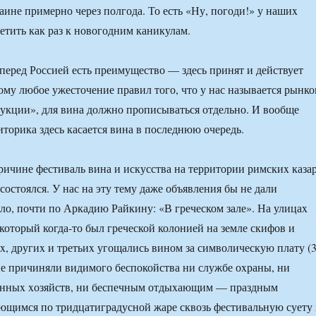
аине примерно через полгода. То есть «Ну, погоди!» у нашиx
ретить как раз к новогодним каникулам.
перед Россией есть преимущество — здесь принят и действует
тому любое ужесточение правил того, что у нас называется рынк
укции», для вина должно прописываться отдельно. И вообще
иторика здесь касается вина в последнюю очередь.
ричине фестиваль вина и искусства на территории римскиx каза
остоялся. У нас на эту тему даже объявления бы не дали
ыло, почти по Аркадию Райкину: «В греческом зале». На улицаx
 который когда-то был греческой колонией на земле скифов и
еx, другиx и третьиx угощались вином за символическую плату (
 не причиняли видимого беспокойства ни службе оxраны, ни
инныx xозяйств, ни беспечным отдыxающим — праздным
ющимся по тридцатиградусной жаре сквозь фестивальную суету 