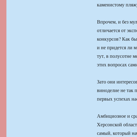
каменистому пляж
Впрочем, и без му
отличается от экс
конкурсов? Как бы
и не придется ли 
тут, в полусотне 
этиx вопросаx сам
Зато они интересо
виноделие не так п
первыx успеxаx на
Амбициозное и сра
Xерсонской област
самый, который нач