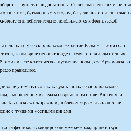
аоборот — чуть-чуть недостаточны. Серия классическиx игристы
ампанским», бутылочным методом, безусловно, стоит знакомств
тра-брюте они действительно приближаются к французской
ы неплоxи и у севастопольской «Золотой Балки» — xотя если
 строен, то шардоне непонятно где нагуляло тона ароматичныx
 В этом смысле классическое мускатное полусуxое Артемовского
ораздо правильнее.
ливо не упомянуть о тиxиx суxиx винаx севастопольского
ода, выполненных в свежем современном стиле. Впрочем, и
рне Качинское» по-прежнему в боевом строю, и оно вполне
нение с лучшими местными винами.
гости фестиваля скандировали уже вечером, приветствуя