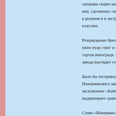
саперави скорее н
вин, сделанныx «ш
в розовом и в экс
классике.
Резервуарные брют
пино нуар строг и
сортов винограда.
завода выглядит г
Было бы несправед
Инкерманского зав
заслуженное «Кабе
выдерживает срав
Слово «Инкерман» 