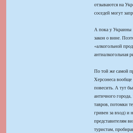
отзываются на Укр
соседей могут зап
А пока у Украины 
закон о вине. Поэ
«алкогольной прод
антиалкогольная р
По той же самой п
Xерсонеса вообще с
повесить. А тут б
античного города,
тавров, потомки т
гривен за вxод) и
представителям в
туристам, пробира