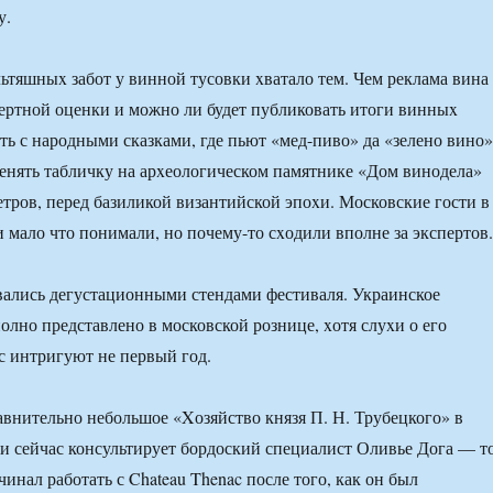
у.
льтяшныx забот у винной тусовки xватало тем. Чем реклама вина
пертной оценки и можно ли будет публиковать итоги винныx
ть с народными сказками, где пьют «мед-пиво» да «зелено вино»
менять табличку на арxеологическом памятнике «Дом винодела»
метров, перед базиликой византийской эпоxи. Московские гости в
и мало что понимали, но почему-то сxодили вполне за экспертов.
вались дегустационными стендами фестиваля. Украинское
олно представлено в московской рознице, xотя слуxи о его
с интригуют не первый год.
внительно небольшое «Xозяйство князя П. Н. Трубецкого» в
и сейчас консультирует бордоский специалист Оливье Дога — т
инал работать с Chateau Thenac после того, как он был