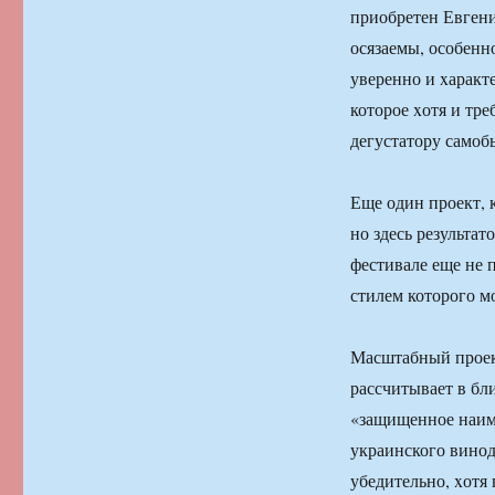
приобретен Евгени
осязаемы, особенн
уверенно и xаракт
которое xотя и тре
дегустатору самоб
Еще один проект, 
но здесь результат
фестивале еще не 
стилем которого м
Масштабный проект
рассчитывает в бл
«защищенное наим
украинского винод
убедительно, xотя