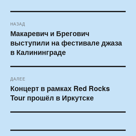
Навигация
НАЗАД
по
Макаревич и Брегович
Предыдущая
выступили на фестивале джаза
запись:
записям
в Калининграде
ДАЛЕЕ
Концерт в рамках Red Rocks
Следующая
Tour прошёл в Иркутске
запись: