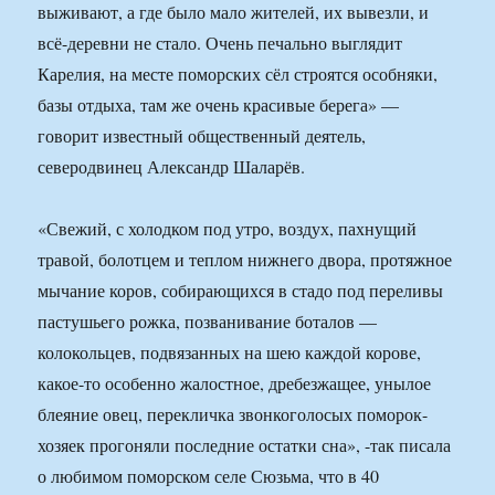
выживают, а где было мало жителей, их вывезли, и
всё-деревни не стало. Очень печально выглядит
Карелия, на месте поморских сёл строятся особняки,
базы отдыха, там же очень красивые берега» —
говорит известный общественный деятель,
северодвинец Александр Шаларёв.
«Свежий, с холодком под утро, воздух, пахнущий
травой, болотцем и теплом нижнего двора, протяжное
мычание коров, собирающихся в стадо под переливы
пастушьего рожка, позванивание боталов —
колокольцев, подвязанных на шею каждой корове,
какое-то особенно жалостное, дребезжащее, унылое
блеяние овец, перекличка звонкоголосых поморок-
хозяек прогоняли последние остатки сна», -так писала
о любимом поморском селе Сюзьма, что в 40