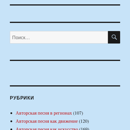
ПО
Искать:
РУБРИКИ
Авторская песня в регионах
(107)
Авторская песня как движение
(120)
Авторская песня как искусство
(169)