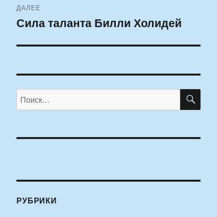
ДАЛЕЕ
Сила таланта Билли Холидей
Следующая
запись:
ПО
Искать:
РУБРИКИ