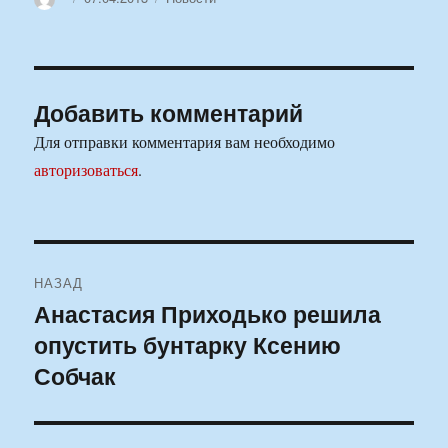
Добавить комментарий
Для отправки комментария вам необходимо
авторизоваться
.
Навигация
НАЗАД
по
Анастасия Приходько решила
Предыдущая
опустить бунтарку Ксению
запись:
записям
Собчак