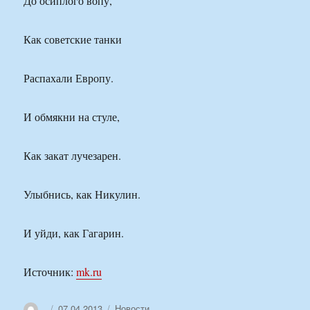
До осиплого вопу,
Как советские танки
Распахали Европу.
И обмякни на стуле,
Как закат лучезарен.
Улыбнись, как Никулин.
И уйди, как Гагарин.
Источник:
mk.ru
Автор
Опубликовано
Рубрики
07.04.2013
Новости