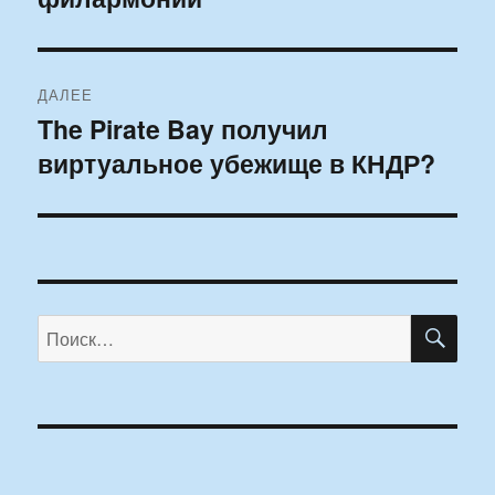
ДАЛЕЕ
The Pirate Bay получил
Следующая
виртуальное убежище в КНДР?
запись:
ПО
Искать: