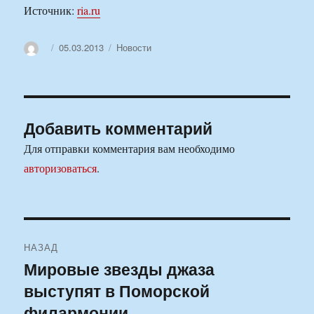
Источник:
ria.ru
Автор
Опубликовано
Рубрики
05.03.2013
Новости
Добавить комментарий
Для отправки комментария вам необходимо
авторизоваться
.
Навигация
НАЗАД
по
Мировые звезды джаза
Предыдущая
выступят в Поморской
запись:
записям
филармонии