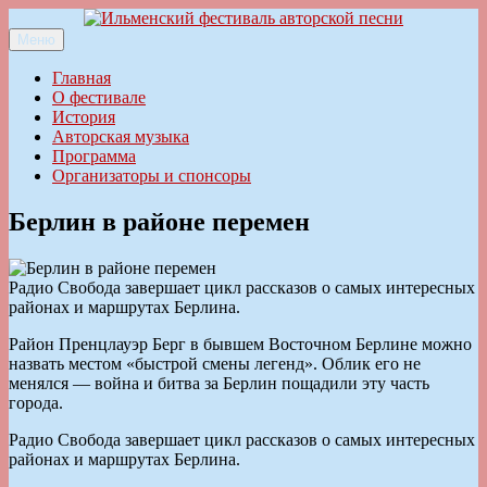
Перейти
к
Меню
Ильменский фестиваль авторской песни
содержимому
Главная
О фестивале
История
Авторская музыка
Программа
Организаторы и спонсоры
Берлин в районе перемен
Радио Свобода завершает цикл рассказов о самых интересных
районах и маршрутах Берлина.
Район Пренцлауэр Берг в бывшем Восточном Берлине можно
назвать местом «быстрой смены легенд». Облик его не
менялся — война и битва за Берлин пощадили эту часть
города.
Радио Свобода завершает цикл рассказов о самых интересных
районах и маршрутах Берлина.