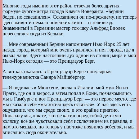
Многие годы именно этот район отвечал более других
формуле бургомистра города Клауса Воверайта: «Берлин
беден, но сексапилен». Сексапилен он по-прежнему, но теперь
здесь живет и немало немецких кино— и телезвезд.
Знаменитый в Германии мастер ток-шоу Альфред Биолек
переселился сюда из Кельна:
— Мне современный Берлин напоминает Нью-Йорк 25 лет
назад, город, который мне очень нравился, и нет города, где я
бывал чаще. Здесь настоящий дух одной из столиц мира и мой
Нью-Йорк сегодня — это Пренцлауэр Берг.
А вот как оказалсь в Пренцлауэр Берге популярная
тележурналистка Сандра Майшбергер:
— Я родилась в Мюнхене, росла в Италии, мой муж Ян из
Праги, где он и вырос, а затем попал в Бонн, познакомились
мы в Гамбурге и вот Пренцлауэр Берг — это первое место, где
мы сказали себе «мы хотим здесь остаться». У нас здесь есть
ощущение, что мы среди своих, и это крайне приятно.
Поначалу мы, как те, кто не катил перед собой детскую
коляску, все же чувствовали себя исключением из правила, и
нам это мешало, но теперь у нас тоже появился ребенок, и мы
вписались сюда окончательно.