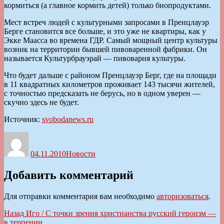
кормиться (а главное кормить детей) только биопродуктами.
Мест встреч людей с культурными запросами в Пренцлауэр
Берге становится все больше, и это уже не квартиры, как у
Экке Маасса во времена ГДР. Самый мощный центр культуры
возник на территории бывшей пивоваренной фабрики. Он
называется Культурбрауэрай — пивоварня культуры.
Что будет дальше с районом Пренцлауэр Берг, где на площади
в 11 квадратных километров проживает 143 тысячи жителей,
с точностью предсказать не берусь, но в одном уверен —
скучно здесь не будет.
Источник:
svobodanews.ru
Автор
Опубликовано
Рубрики
04.11.2010
Новости
Добавить комментарий
Для отправки комментария вам необходимо
авторизоваться
.
Навигация
Предыдущая
Назад
Иго / С точки зрения христианства русский героизм —
запись:
в терпении