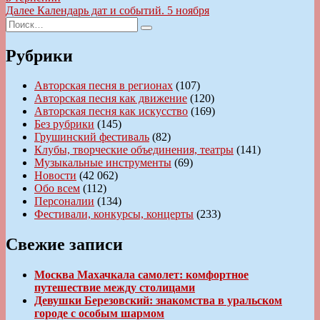
по
Следующая
Далее
Календарь дат и событий. 5 ноября
записям
Искать:
запись:
Поиск
Рубрики
Авторская песня в регионах
(107)
Авторская песня как движение
(120)
Авторская песня как искусство
(169)
Без рубрики
(145)
Грушинский фестиваль
(82)
Клубы, творческие объединения, театры
(141)
Музыкальные инструменты
(69)
Новости
(42 062)
Обо всем
(112)
Персоналии
(134)
Фестивали, конкурсы, концерты
(233)
Свежие записи
Москва Махачкала самолет: комфортное
путешествие между столицами
Девушки Березовский: знакомства в уральском
городе с особым шармом