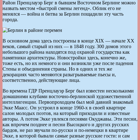
Район Пренцлауэр Берг в бывшем Восточном Берлине можно
назвать местом «быстрой смены легенд». Облик его не
менялся — война и битва за Берлин пощадили эту часть
города.
В основном дома здесь построены в конце XIX — начале XX
веков, самый старый из них — в 1848 году. 300 домов этого
небольшого района находятся под охраной государства как
памятники архитектуры. Новостройки здесь, конечно же,
тоже есть, но их немного и они возникли уже после падения
Стены и объединения страны. Но в одних и тех же
декорациях часто меняются разыгрываемые пьесы и,
соответственно, действующие лица.
Во времена ГДР Пренцлауэр Берг был известен несколькими
домашними клубами восточно-берлинской художественной
интеллигенции. Первопроходцем был мой давний знакомый
Экке Маасс. Он устроил в конце 1960-х в своей квартире
салон молодых поэтов, на который приходили и известные
авторы. А потом Экке увлекся песнями Окуджавы. Эти песни,
как впрочем позднее и песни Высоцкого и других русских
бардов, не раз звучали по-русски и по-немецки в квартире
Экке, в которой бывали самые разные русские гости: и сам