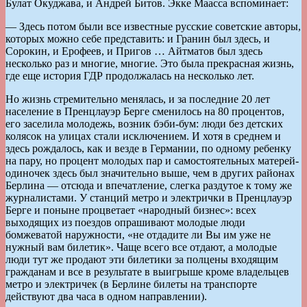
Булат Окуджава, и Андрей Битов. Экке Маасса вспоминает:
— Здесь потом были все известные русские советские авторы,
которых можно себе представить: и Гранин был здесь, и
Сорокин, и Ерофеев, и Пригов … Айтматов был здесь
несколько раз и многие, многие. Это была прекрасная жизнь,
где еще история ГДР продолжалась на несколько лет.
Но жизнь стремительно менялась, и за последние 20 лет
население в Пренцлауэр Берге сменилось на 80 процентов,
его заселила молодежь, возник бэби-бум: люди без детских
колясок на улицах стали исключением. И хотя в среднем и
здесь рождалось, как и везде в Германии, по одному ребенку
на пару, но процент молодых пар и самостоятельных матерей-
одиночек здесь был значительно выше, чем в других районах
Берлина — отсюда и впечатление, слегка раздутое к тому же
журналистами. У станций метро и электрички в Пренцлауэр
Берге и поныне процветает «народный бизнес»: всех
выходящих из поездов опрашивают молодые люди
бомжеватой наружности, «не отдадите ли Вы им уже не
нужный вам билетик». Чаще всего все отдают, а молодые
люди тут же продают эти билетики за полцены входящим
гражданам и все в результате в выигрыше кроме владельцев
метро и электричек (в Берлине билеты на транспорте
действуют два часа в одном направлении).