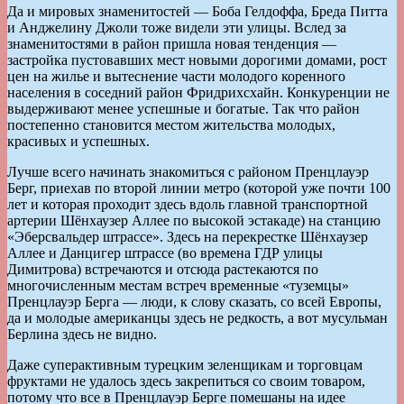
Да и мировых знаменитостей — Боба Гелдоффа, Бреда Питта
и Анджелину Джоли тоже видели эти улицы. Вслед за
знаменитостями в район пришла новая тенденция —
застройка пустовавших мест новыми дорогими домами, рост
цен на жилье и вытеснение части молодого коренного
населения в соседний район Фридрихсхайн. Конкуренции не
выдерживают менее успешные и богатые. Так что район
постепенно становится местом жительства молодых,
красивых и успешных.
Лучше всего начинать знакомиться с районом Пренцлауэр
Берг, приехав по второй линии метро (которой уже почти 100
лет и которая проходит здесь вдоль главной транспортной
артерии Шёнхаузер Аллее по высокой эстакаде) на станцию
«Эберсвальдер штрассе». Здесь на перекрестке Шёнхаузер
Аллее и Данцигер штрассе (во времена ГДР улицы
Димитрова) встречаются и отсюда растекаются по
многочисленным местам встреч временные «туземцы»
Пренцлауэр Берга — люди, к слову сказать, со всей Европы,
да и молодые американцы здесь не редкость, а вот мусульман
Берлина здесь не видно.
Даже суперактивным турецким зеленщикам и торговцам
фруктами не удалось здесь закрепиться со своим товаром,
потому что все в Пренцлауэр Берге помешаны на идее