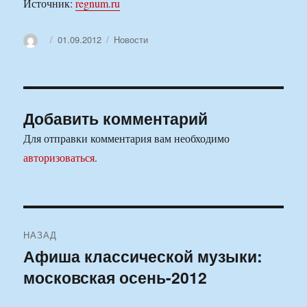
Источник:
regnum.ru
Автор
Опубликовано
Рубрики
01.09.2012
Новости
Добавить комментарий
Для отправки комментария вам необходимо
авторизоваться
.
Навигация
НАЗАД
по
Афиша классической музыки:
Предыдущая
московская осень-2012
запись:
записям