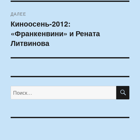
ДАЛЕЕ
Киноосень-2012:
Следующая
«Франкенвини» и Рената
запись:
Литвинова
ПО
Искать: