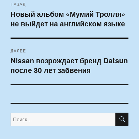
НАЗАД
по
Новый альбом «Мумий Тролля»
Предыдущая
не выйдет на английском языке
запись:
записям
ДАЛЕЕ
Nissan возрождает бренд Datsun
Следующая
после 30 лет забвения
запись:
ПО
Искать: