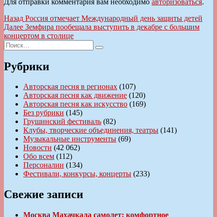
Для отправки комментария вам необходимо
авторизоваться
.
Навигация
Предыдущая
Назад
Россия отмечает Международный день защиты детей
запись:
Следующая
Далее
Земфира пообещала выступить в декабре с большим
по
запись:
концертом в столице
записям
Искать:
Поиск
Рубрики
Авторская песня в регионах
(107)
Авторская песня как движение
(120)
Авторская песня как искусство
(169)
Без рубрики
(145)
Грушинский фестиваль
(82)
Клубы, творческие объединения, театры
(141)
Музыкальные инструменты
(69)
Новости
(42 062)
Обо всем
(112)
Персоналии
(134)
Фестивали, конкурсы, концерты
(233)
Свежие записи
Москва Махачкала самолет: комфортное