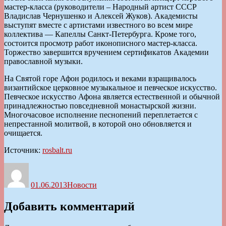
мастер-класса (руководители – Народный артист СССР
Владислав Чернушенко и Алексей Жуков). Академисты
выступят вместе с артистами известного во всем мире
коллектива — Капеллы Санкт-Петербурга. Кроме того,
состоится просмотр работ иконописного мастер-класса.
Торжество завершится вручением сертификатов Академии
православной музыки.
На Святой горе Афон родилось и веками взращивалось
византийское церковное музыкальное и певческое искусство.
Певческое искусство Афона является естественной и обычной
принадлежностью повседневной монастырской жизни.
Многочасовое исполнение песнопений переплетается с
непрестанной молитвой, в которой оно обновляется и
очищается.
Источник:
rosbalt.ru
Автор
Опубликовано
Рубрики
01.06.2013
Новости
Добавить комментарий