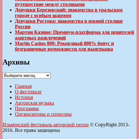
путешествие между столицами
Девушки Березовский: знакомства в уральском
городе с особым шармом
Девушки Ростова: знакомства в южной столице
России
Мартин Казино: Премиум-платформа для ценителей
азартных развлечений
Martin Casino 800: Рекордный 800% бонус и
безграничные возможности для выигрыша
Архивы
Архивы
Главная
О фестивале
История
Авторская музыка
Программа
Организаторы и спонсоры
Ильменский фестиваль авторской песни
© CopyRight 2013-
2016. Все права защищены