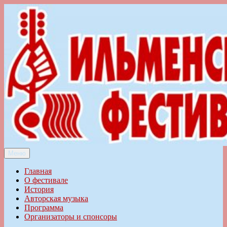
Перейти
к
содержимому
Меню
Ильменский фестиваль авторской песни
Главная
О фестивале
История
Авторская музыка
Программа
Организаторы и спонсоры