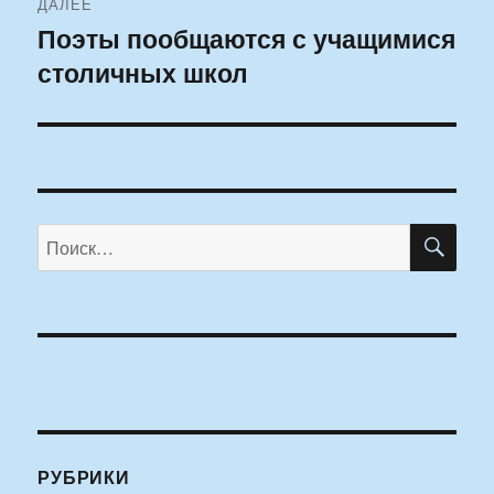
ДАЛЕЕ
Поэты пообщаются с учащимися
Следующая
столичных школ
запись:
ПО
Искать:
РУБРИКИ