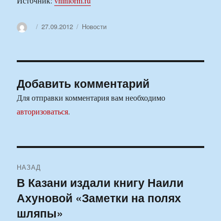
Источник:
vninform.ru
Автор
Опубликовано
Рубрики
27.09.2012
Новости
Добавить комментарий
Для отправки комментария вам необходимо
авторизоваться
.
Навигация
НАЗАД
по
В Казани издали книгу Наили
Предыдущая
Ахуновой «Заметки на полях
запись:
записям
шляпы»