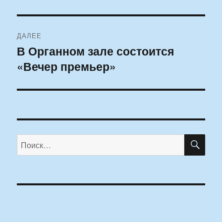
ДАЛЕЕ
В Органном зале состоится
Следующая
«Вечер премьер»
запись:
ПО
Искать: