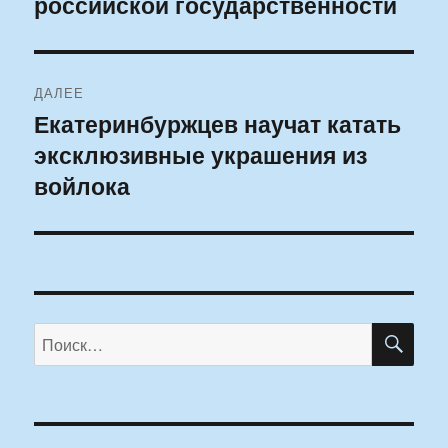
российской государственности
ДАЛЕЕ
Екатеринбуржцев научат катать
Следующая
эксклюзивные украшения из
запись:
войлока
ПО
Искать: