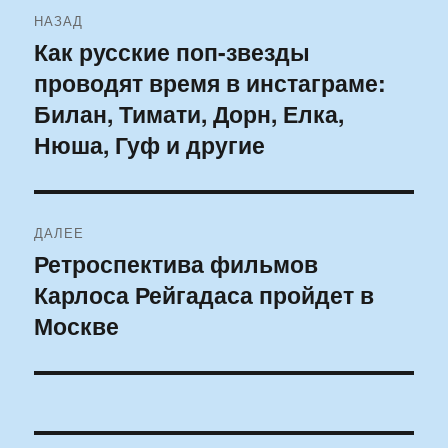
Навигация
НАЗАД
по
Как русские поп-звезды
Предыдущая
проводят время в инстаграме:
запись:
записям
Билан, Тимати, Дорн, Елка,
Нюша, Гуф и другие
ДАЛЕЕ
Ретроспектива фильмов
Следующая
Карлоса Рейгадаса пройдет в
запись:
Москве