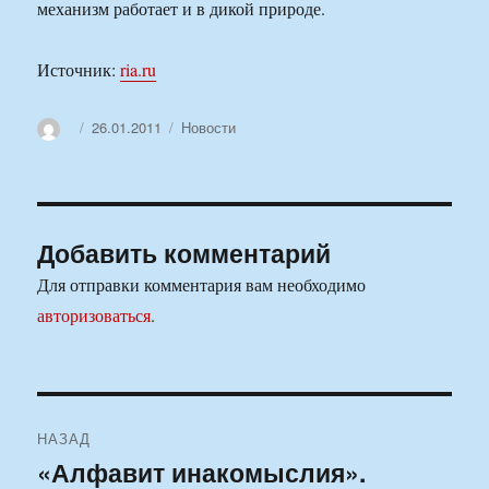
механизм работает и в дикой природе.
Источник:
ria.ru
Автор
Опубликовано
Рубрики
26.01.2011
Новости
Добавить комментарий
Для отправки комментария вам необходимо
авторизоваться
.
Навигация
НАЗАД
по
«Алфавит инакомыслия».
Предыдущая