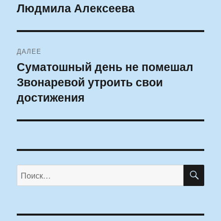
Людмила Алексеева
запись:
записям
ДАЛЕЕ
Суматошный день не помешал
Следующая
Звонаревой утроить свои
запись:
достижения
ПО
Искать: