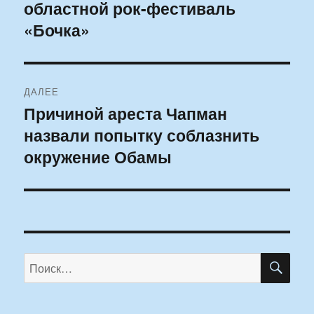
областной рок-фестиваль
«Бочка»
ДАЛЕЕ
Причиной ареста Чапман
Следующая
назвали попытку соблазнить
запись:
окружение Обамы
ПО
Искать: