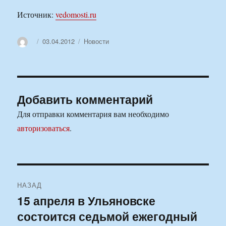
Источник:
vedomosti.ru
Автор
Опубликовано
Рубрики
03.04.2012
Новости
Добавить комментарий
Для отправки комментария вам необходимо
авторизоваться
.
Навигация
НАЗАД
по
15 апреля в Ульяновске
Предыдущая
состоится седьмой ежегодный
запись:
записям